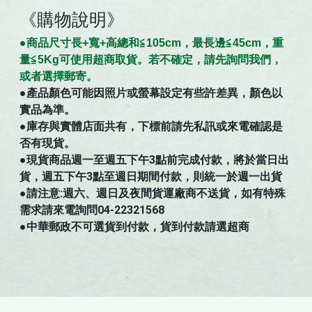
《購物說明》
●商
品
尺寸
長+寬+高總和≦105cm，最長邊≦45cm，重
量≦5Kg可使用超商取貨。若不確定，請先詢問我們，
。
或者選擇郵寄
●
產品顏色可能因照片或螢幕設定有些許差異，顏色以
實品為準。
●庫存與實體店面共有，下標前請先私訊或來電確認是
否有現貨。
●現貨商品週一至週五下午3點前完成付款，將於當日出
貨，週五下午3點至週日期間付款，則統一於週一出貨
●請注意:週六、週日及夜間貨運廠商不送貨，如有特殊
需求請來電詢問04-22321568
●中華郵政不可選貨到付款，貨到付款請選超商