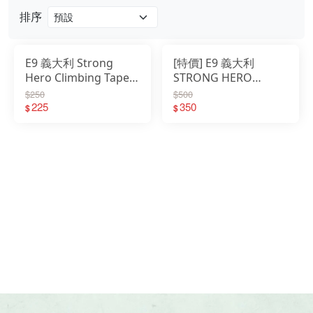
排序
戶外
配件
E9 義大利 Strong
[特價] E9 義大利
Hero Climbing Tape
STRONG HERO
品牌
塗鴉攀岩貼布 寬4cm/
WARM UP BAND 超級
$250
$500
長4m S21-ACC029
225
英雄伸展彈力帶 S21-
350
$
$
戶外
ACC030
關於