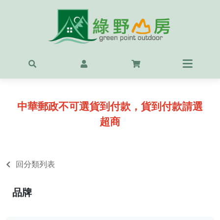
首頁
最新
精選
中華郵政不可選貨到付款，貨到付款請選
OUT
超商
服飾
背包
回分類列表
鞋
品牌
戶外
露營