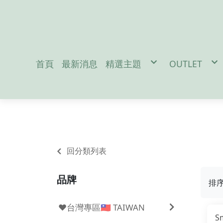
首頁
最新消息
精選主題
OUTLET
促銷活動
男性服飾-M
防疫宅在家吃飯免出門
女性服飾-W
地震/防災配件
戶外裝備-Out
冬季保暖好物
兒童用品-Ki
聖誕交換禮物
雪訓用品
潛水專區
夏日防曬必備
Da
回分類列表
品牌
排
❤️台灣專區🇹🇼 TAIWAN
S