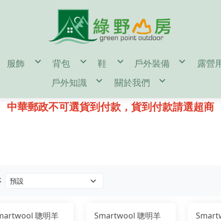
服飾
背包
鞋
戶外裝備
露營
en
男
55公升↑背包(多日行程)
男
濾水器/水壺/水袋/
帳篷
戶外知識
關於我們
omen
女
35~54公升背包(二至三天行程)
女
登山杖/ 吊帶 / 頭盔
露營
door Gear
童
35公升↓背包(一日健行)
童
登山帳篷/雨蓋/地布
休
d
單件式防水透氣風雨衣褲
kanken(小狐狸包)
鞋墊/鞋帶/綁腿
登山睡袋/睡墊/枕頭
汽化
鑄鐵鍋 開鍋、清潔、保養
購物說明
二件式防水透氣保暖外套
筆電包/電腦包
雪鞋
頭燈/手電筒/照明設
營釘
登山裝備表
退換貨說明
中華郵政不可選貨到付款，貨到付款請選超商
保暖帽
旅遊防盜包
冰斧/冰爪/雪鏟/配
風格野
♂登山/健行鞋
♀登山/健行鞋
童/戶外鞋
露營小秘訣
常見問答
遮陽帽
側背包/腰包/皮夾
鉤環/繩環/繩子
♂野跑鞋
♀野跑鞋
露營裝備表
防詐騙說明
頭巾/圍巾
配件包/防水袋/背包套
攀岩/滑輪/確保系統
♂水陸鞋
♀水陸鞋
雪攀裝備及技術自我檢查表
手套/配件/皮帶
rn Tough 2雙以上85折
♂涼拖鞋
♀涼拖鞋
影音教學
♂短袖機能衣
♀短袖機能衣
童/機能服飾
♂溯溪鞋
♀溯溪鞋
♂長袖機能衣
♀長袖機能衣
♂攀岩鞋
♀攀岩鞋
♂機能襯衫
♀機能襯衫
♂排汗內衣褲
♀排汗內衣褲
♂機能長褲
♀機能長褲
♂機能短褲
♀機能短褲
♂背心
♀裙子
♂羽絨外套
♀背心
♂化纖外套
♀羽絨外套
♂軟殼/風衣外套
♀化纖外套
序
♂輕量風衣防曬外套
♀軟殼/風衣外套
♂保暖刷毛衣
♀輕量風衣防曬外套
♂保暖排汗衣
♀保暖刷毛衣
♂保暖衛生衣褲
♀保暖排汗衣
♂保暖長褲
♀保暖衛生衣褲
♂襪子
♀保暖長褲
martwool 聰明羊
Smartwool 聰明羊
Smar
♀襪子