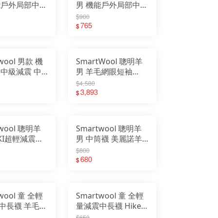
能戶外局部中筒
男 機能戶外局部中筒
羊毛排汗襪
襪 Hike Mid Crew
$900
 Stitch
Socks SW002853
765
$
879
wool 男款 機
SmartWool 聰明羊
 中級減震 中
男 羊毛網眼短袖
ll Cushion 美
Polo衫 Active Mesh
$4,580
毛襪 健行襪
Polo SW003068
3,893
$
618
twool 聰明羊
Smartwool 聰明羊
SKI超輕減震滑
男 中筒襪 美麗諾羊
 SW002144
毛 羊毛襪 排汗襪 跑
$800
步襪 運動襪 超輕減
680
$
震 SW001655
wool 童 全輕
Smartwool 童 全輕
中長襪 羊毛襪
量減震中長襪 Hike
 中筒襪 減震
Light 美麗諾羊毛 羊
$650