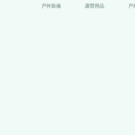
戶外裝備
露營用品
戶