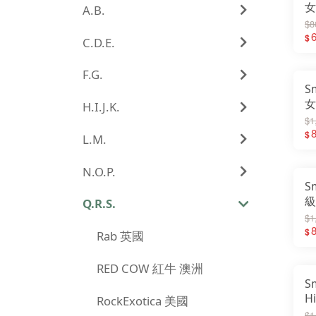
女
A.B.
排
$8
$
C.D.E.
F.G.
S
女
H.I.J.K.
減
$1
S
$
L.M.
N.O.P.
S
級
Q.R.S.
栗
$1
$
Rab 英國
RED COW 紅牛 澳洲
S
H
RockExotica 美國
襪
$1