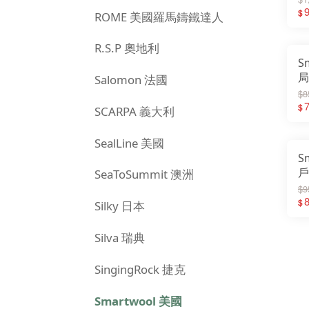
筒
$
ROME 美國羅馬鑄鐵達人
R.S.P 奧地利
S
局
Salomon 法國
毛
$8
毛
$
SCARPA 義大利
SealLine 美國
S
戶
SeaToSummit 澳洲
中
$9
S
$
Silky 日本
Silva 瑞典
SingingRock 捷克
Smartwool 美國