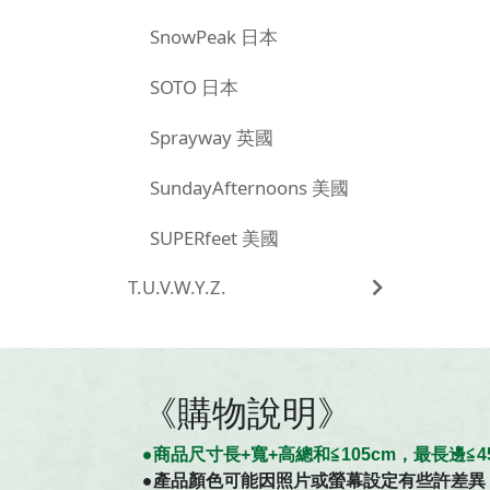
SnowPeak 日本
SOTO 日本
Sprayway 英國
SundayAfternoons 美國
SUPERfeet 美國
T.U.V.W.Y.Z.
《購物說明》
●商
品
尺寸
長+寬+高總和≦105cm，最長邊
●
產品顏色可能因照片或螢幕設定有些許差異