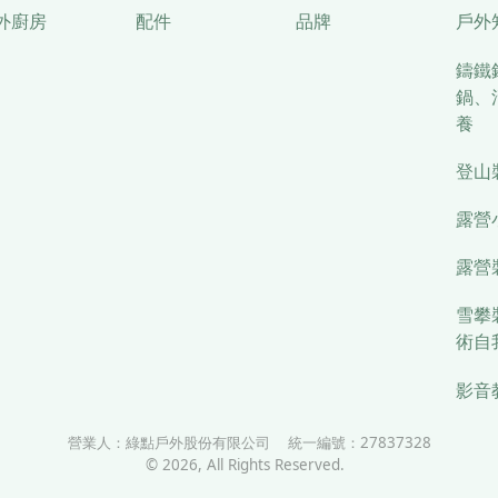
外廚房
配件
品牌
戶外
鑄鐵
鍋、
養
登山
露營
露營
雪攀
術自
影音
營業人：
綠點戶外股份有限公司
統一編號：
27837328
©
2026
, All Rights Reserved.