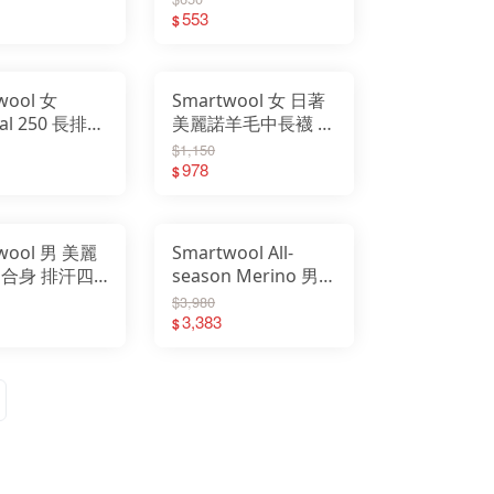
Hike 登山襪
毛襪 襪子 中筒襪
553
$
693
SW001691
wool 女
Smartwool 女 日著
al 250 長排
美麗諾羊毛中長襪 排
半拉 美麗諾羊
汗襪 羊毛襪
$1,150
汗上衣
SW002623
978
$
829
wool 男 美麗
Smartwool All-
 合身 排汗四
season Merino 男款
W016996
美麗諾羊毛內著長褲
$3,980
150g/m² SW016959
3,383
$