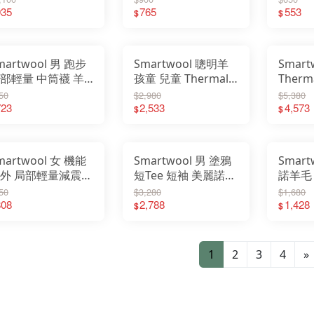
襪 SW001583
935
襪 跑襪 SW001857
765
Kids 
553
$
$
SW001
martwool 男 跑步
Smartwool 聰明羊
Smart
部輕量 中筒襪 羊
孩童 兒童 Thermal
Therm
襪 跑襪 美麗諾羊
美麗諾羊毛長袖衫 保
立領 
50
$2,980
$5,380
 襪子 SW001663
723
暖衣 SW011557
2,533
毛 排
4,573
$
$
SW002
martwool 女 機能
Smartwool 男 塗鴉
Smart
外 局部輕量減震
短Tee 短袖 美麗諾羊
諾羊毛
長襪 淺霧紫
毛 羊毛衣 山脈日出
角褲 S
50
$3,280
$1,680
W002498
808
SW002976
2,788
1,428
$
$
1
2
3
4
»