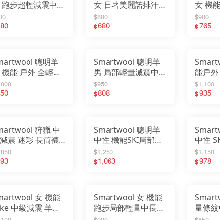
 跑步超輕減震中筒
女 日著美麗諾排汗中
女 機
汗襪 SW001676
長襪 小花 Everyday
美麗諾
00
$800
$900
680
Groovy Bloom
680
Dragon
765
$
$
SW003042
SW002
martwool 聰明羊
Smartwool 聰明羊
Smart
 機能 戶外 全輕量
男 局部輕量減震中長
能戶外
震 中長襪
襪 苔蘚綠
長襪 Fu
,000
$950
$1,100
W003048
850
SW003032
808
麗諾羊
935
$
$
SW001
martwool 狩獵 中
Smartwool 聰明羊
Smar
減震 迷彩 長筒襪
中性 機能SKI局部輕
中性 
子棕 SW002265
量減震滑雪高筒襪 探
雪高筒襪
,050
$1,250
$1,150
893
險家 深海軍藍
1,063
978
$
$
SW002897
martwool 女 機能
Smartwool 女 機能
Smart
ike 中級減震 羊毛
跑步局部輕量中長襪
量條紋
 美麗諾 中長襪 中
美麗諾 羊毛襪 中筒
美麗諾
,100
$900
$650