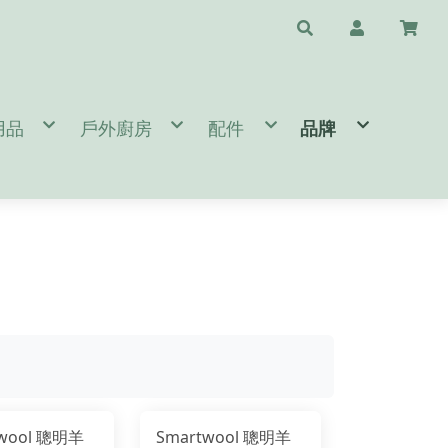
用品
戶外廚房
配件
品牌
水瓶配件
/天幕/地布
鈦杯/保溫瓶/杯子
斧頭/刀/瑞士刀/工具鉗
❤️台灣專區🇹🇼 T
睡袋/睡墊/枕頭
鍋具/餐具/冰桶
清潔/保養/修復用品
A.B.
閒桌椅
爐頭/爐具/焚火台相關
求生/工具/指北針
C.D.E.
燈/瓦斯燈/耗材
速食餐包/緊急糧食
旅遊配件
F.G.
備
/營鎚/露營配件
餐廚桌/廚房用品
護具/瑜珈用品
H.I.J.K.
件
營 Bushcraft
太陽眼鏡/雨傘/陽傘
L.M.
生火工具
N.O.P.
BROMPTON 單車配件/清潔
Q.R.S.
T.U.V.W.Y.Z.
twool 聰明羊
Smartwool 聰明羊