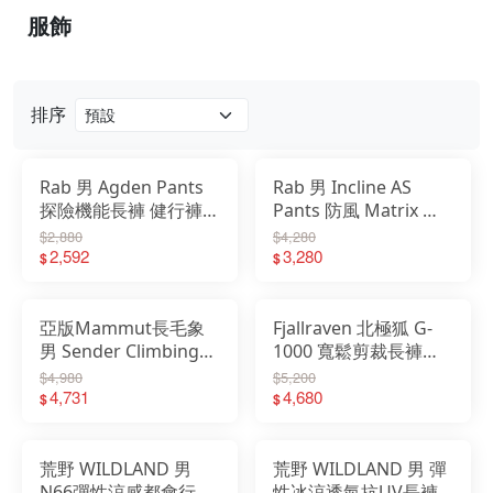
服飾
戶外
配件
排序
品牌
戶外
Rab 男 Agden Pants
Rab 男 Incline AS
探險機能長褲 健行褲
Pants 防風 Matrix 防
關於
攀登褲 長褲 QFW26
潑水 軟殼長褲 QFU84
$2,880
$4,280
2,592
3,280
$
$
亞版Mammut長毛象
Fjallraven 北極狐 G-
男 Sender Climbing
1000 寬鬆剪裁長褲
Pants AF 日系輕量專
Vardag Relaxed
$4,980
$5,200
業攀登長褲 1022-
4,731
12200229
4,680
$
$
03080
荒野 WILDLAND 男
荒野 WILDLAND 男 彈
N66彈性涼感都會行者
性冰涼透氣抗UV長褲