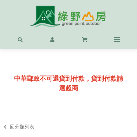
首頁
最新
精選
OUT
中華郵政不可選貨到付款，貨到付款請
服飾
選超商
背包
鞋
戶外
回分類列表
露營