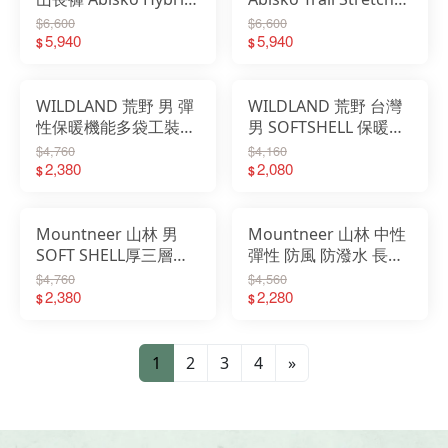
Trail Trs 休閒褲
登山健行長褲
$6,600
$6,600
12200164
5,940
12200163
5,940
$
$
WILDLAND 荒野 男 彈
WILDLAND 荒野 台灣
性保暖機能多袋工裝褲
男 SOFTSHELL 保暖長
休閒褲 長褲 0B22318
褲 0B12322
$4,760
$4,160
2,380
2,080
$
$
Mountneer 山林 男
Mountneer 山林 中性
SOFT SHELL厚三層防
彈性 防風 防潑水 長褲
風褲 登山褲 健行褲
M12S15
$4,760
$4,560
M12S05
2,380
2,280
$
$
1
2
3
4
»