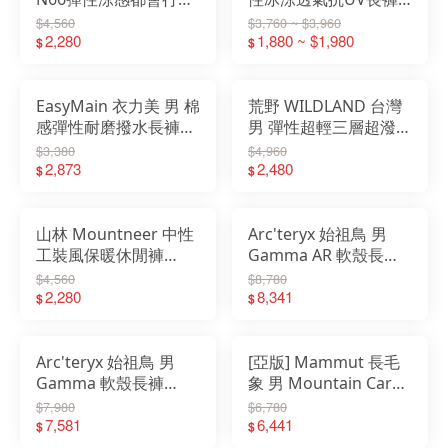
褲 0B31338
0B31326
$4,560
$3,760 ~ $3,960
2,280
1,880 ~ $1,980
$
$
EasyMain 衣力美 男 棉
荒野 WILDLAND 台灣
感彈性耐磨撥水長褲
男 彈性超輕三層超潑山
RE25055
旅長褲 0B32308
$3,380
$4,960
2,873
2,480
$
$
山林 Mountneer 中性
Arc'teryx 始祖鳥 男
工裝風保暖休閒褲
Gamma AR 軟殼長褲
52S05
X000009925
$4,560
$8,780
2,280
8,341
$
$
Arc'teryx 始祖鳥 男
[亞版] Mammut 長毛
Gamma 軟殼長褲
象 男 Mountain Cargo
X000009532
Pants AF 山系工裝長
$7,980
$6,780
7,581
褲 1022-02140
6,441
$
$