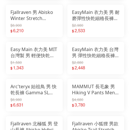
Fjallraven 男 Abisko
EasyMain 衣力美 男 耐
Winter Stretch
磨彈性快乾細格長褲
Trousers 長褲 軟殼褲
RE25049
$6,900
$2,980
12200191
6,210
2,533
$
$
Easy Main 衣力美 MIT
EasyMain 衣力美 台灣
台灣製 男 輕便快乾運
男 彈性快乾細格長褲
動褲 RE25037
褲子 排汗 快乾
$1,580
$2,880
1,343
RE25047
2,448
$
$
Arc'teryx 始祖鳥 男 快
MAMMUT 長毛象 男
乾長褲 Gamma SL
Hiking V Pants Men
Pant 軟殻長褲 黑
防曬彈性健行長褲
$6,980
$4,680
X000009525
6,631
1022-02520
3,780
$
$
Fjallraven 北極狐 男 登
Fjallraven 小狐狸 男款
山長褲 Abisko Hybrid
Abisko Trail Stretch