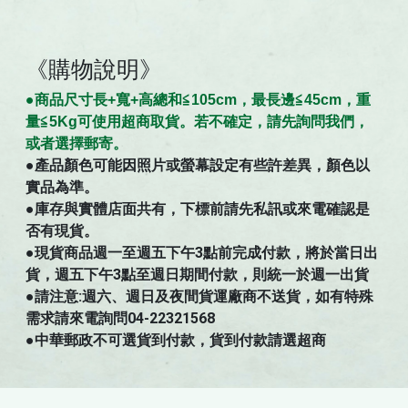
《購物說明》
●商
品
尺寸
長+寬+高總和≦105cm，最長邊≦45cm，重
量≦5Kg可使用超商取貨。若不確定，請先詢問我們，
。
或者選擇郵寄
●
產品顏色可能因照片或螢幕設定有些許差異，顏色以
實品為準。
●庫存與實體店面共有，下標前請先私訊或來電確認是
否有現貨。
●現貨商品週一至週五下午3點前完成付款，將於當日出
貨，週五下午3點至週日期間付款，則統一於週一出貨
●請注意:週六、週日及夜間貨運廠商不送貨，如有特殊
需求請來電詢問04-22321568
●中華郵政不可選貨到付款，貨到付款請選超商