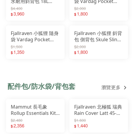
水耐用斜背包 18L
袋 Vardag Pocket
Farden Crossbody
Large 橫式斜背袋
$4,400
$2,000
23200340
3,960
23200339
1,800
$
$
Fjallraven 小狐狸 隨身
Fjallraven 小狐狸 斜背
袋 Vardag Pocket
包 側背包 Skule Sling
Small 23200338
6L 23200337
$1,500
$2,000
1,350
1,800
$
$
配件包/防水袋/背包套
瀏覽更多
Mammut 長毛象
Fjallraven 北極狐 瑞典
Rollup Essentials Kit
Rain Cover Latt 45-
捲收式二合一盥洗收納
50L 輕量防雨套 防雨套
$2,480
$1,600
包 2810-01100
2,356
23100184
1,440
$
$