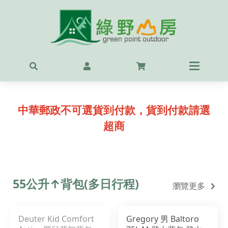
首頁
最新
精選
中華郵政不可選貨到付款，貨到付款請選
OUT
超商
服飾
背包
鞋
55公升↑背包(多日行程)
瀏覽更多
戶外
Deuter Kid Comfort
Gregory 男 Baltoro
露營