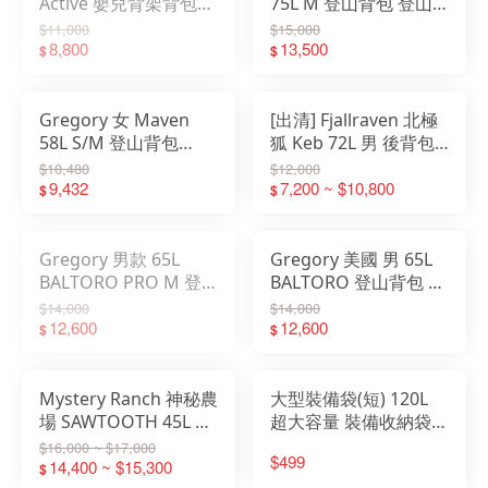
Active 嬰兒背架背包
75L M 登山背包 登山
行動嬰兒座椅 深藍
包 GG157945
$11,000
$15,000
戶外
3620121
8,800
13,500
$
$
配件
Gregory 女 Maven
[出清] Fjallraven 北極
品牌
58L S/M 登山背包
狐 Keb 72L 男 後背包
Garmin inReach 登山
攻頂包 登山包 附背包
$10,480
$12,000
戶外
包 GG152344
9,432
套 27343
7,200 ~ $10,800
$
$
關於
Gregory 男款 65L
Gregory 美國 男 65L
BALTORO PRO M 登
BALTORO 登山背包 後
山背包 後背包 鱷魚綠
背包攻頂包 M
$14,000
$14,000
GG142930
12,600
GG142440
12,600
$
$
Mystery Ranch 神秘農
大型裝備袋(短) 120L
場 SAWTOOTH 45L 狩
超大容量 裝備收納袋
獵包 擴充系統 叢林迷
裝備袋 露營 帳篷收納
$16,000 ~ $17,000
$499
彩 綠灰 61187
14,400 ~ $15,300
外出 旅遊 BG-016
$