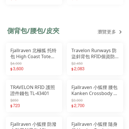
側背包/腰包/皮夾
瀏覽更多
Fjallraven 北極狐 托特
Travelon Runways 防
包 High Coast Tote
盜斜背包 RFID個資防
30L 肩背包 23200331
盜 出國防盜包 TL-
$4,000
$2,450
3,600
43715
2,083
$
$
TRAVELON RFID 護照
Fjallraven 小狐狸 腰包
證件錢包 TL-43401
Kanken Crossbody 4L
斜背包 23200395
$850
$3,000
723
2,700
$
$
Fjallraven 小狐狸 防潑
Fjallraven 小狐狸 隨身