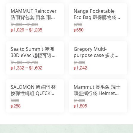
MAMMUT Raincover
Nanga Pocketable
防雨背包套 雨套 雨罩
Eco Bag 環保購物袋
2810-00760 2810-
Live The Life 32424
$1,080 ~ $1,300
$700
00770
1,026 ~ $1,235
650
$
$
Sea to Summit 澳洲
Gregory Multi-
30D eVac 超輕可透氣
purpose case 多功收
防水壓縮袋 高光灰
納盒 GG155652
$1,480 ~ $1,780
$1,380
STSASG011051
1,332 ~ $1,602
1,242
$
$
SALOMON 所羅門 替
Mammut 長毛象 瑞士
換彈性繩組 QUICK
頭盔攜行袋 Helmet
LINK 黑 LC1334500
Holder Pro 2810-
$320
$1,900
288
00231
1,805
$
$