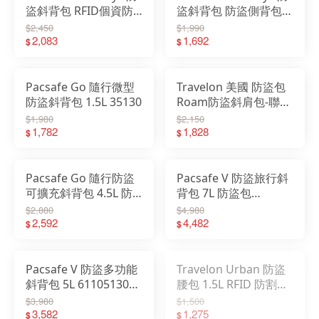
盜斜背包 RFID個資防
盜斜背包 防盜側背包
盜 出國防盜包 TL-
黑 藍 TL-43714
$2,450
$1,990
43715
2,083
1,692
$
$
Pacsafe Go 隨行微型
Travelon 美國 防盜包
防盜斜背包 1.5L 35130
Roam防盜斜肩包-聯名
款 旅遊腰包 旅遊隨身
$1,980
$2,150
1,782
TL-43678A
1,828
$
$
Pacsafe Go 隨行防盜
Pacsafe V 防盜旅行斜
可擴充斜背包 4.5L 防
背包 7L 防盜包
盜包 35140 351401
61110130 61110658
$2,880
$4,980
2,592
4,482
$
$
Pacsafe V 防盜多功能
Travelon Urban 防盜
斜背包 5L 61105130
腰包 1.5L RFID 防割
61105658
Anti-Theft 防搶 腰包
$3,980
$1,500
3,582
TL-43557
1,275
$
$