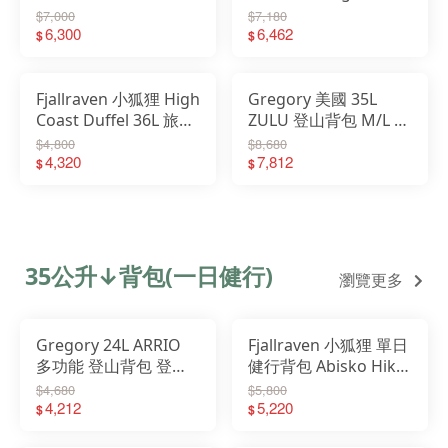
水 旅行袋 托運 耐磨 行
輕量背包 登山背包 健
$7,000
$7,180
李袋 23200282
6,300
行背包 QAP51
6,462
$
$
Fjallraven 小狐狸 High
Gregory 美國 35L
Coast Duffel 36L 旅行
ZULU 登山背包 M/L 健
包 旅行袋 後背包
行背包 後背包 火山黑
$4,800
$8,680
23200254
4,320
榮光藍 牧草綠
7,812
$
$
GG146671
35公升↓背包(一日健行)
瀏覽更多
Gregory 24L ARRIO
Fjallraven 小狐狸 單日
多功能 登山背包 登山
健行背包 Abisko Hike
包 GG157884
Lite 20 23200345
$4,680
$5,800
4,212
23200353
5,220
$
$