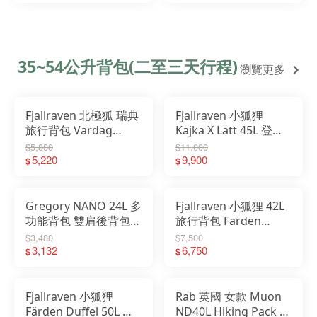
35~54公升背包(二至三天行程)
瀏覽更多
Fjallraven 北極狐 瑞典
Fjallraven 小狐狸
旅行背包 Vardag
Kajka X Latt 45L 登山
Splitpack 45L
背包 23200351
$5,800
$11,000
23200302
5,220
23200352
9,900
$
$
Gregory NANO 24L 多
Fjallraven 小狐狸 42L
功能背包 雙肩後背包
旅行背包 Farden
GG153059 GG146837
Carry On Pack
$3,480
$7,500
3,132
23200303
6,750
$
$
Fjallraven 小狐狸
Rab 英國 女款 Muon
Färden Duffel 50L 抗
ND40L Hiking Pack 超