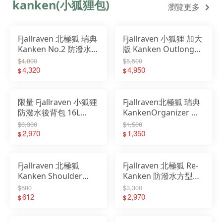
kanken(小狐狸包)
瀏覽更多
Fjallraven 北極狐 瑞典
Fjallraven 小狐狸 加大
Kanken No.2 防潑水
版 Kanken Outlong
G-1000 後背包 空肯包
18L 空肯後背包 背包
$4,800
$5,500
23565
4,320
書包 23200251
4,950
$
$
限量 Fjallraven 小狐狸
Fjallraven北極狐 瑞典
防潑水後背包 16L
KankenOrganizer 多
Kanken Koncept
色 收納袋 系統收納配
$3,300
$1,500
23200334
2,970
件 23508
1,350
$
$
Fjallraven 北極狐
Fjallraven 北極狐 Re-
Kanken Shoulder
Kanken 防潑水方型書
Pads Classic 背包減壓
包 後背包 空肯包
$680
$3,300
墊肩墊 23505
612
23548
2,970
$
$