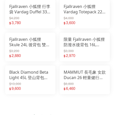
Fjallraven 小狐狸 行李
Fjallraven 小狐狸
袋 Vardag Duffel 33L
Vardag Totepack 22L
健身包 23200342
16吋筆電夾層背包
$4,200
$4,000
3,780
23200341
3,600
$
$
Fjallraven 小狐狸
限量 Fjallraven 小狐狸
Skule 24L 後背包 雙肩
防潑水後背包 16L
包 15吋電腦包
Kanken Koncept
$3,200
$3,300
23200335
2,880
23200334
2,970
$
$
Black Diamond Beta
MAMMUT 長毛象 女款
Light 45L 登山背包
Ducan 26 輕量健行後
680024
背包 2530-01360
$13,000
$6,800
9,600
6,460
$
$