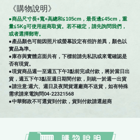
《購物說明》
●商
品
尺寸
長+寬+高總和≦105cm，最長邊≦45cm，重
量≦5Kg可使用超商取貨。若不確定，請先詢問我們，
。
或者選擇郵寄
●
產品顏色可能因照片或螢幕設定有些許差異，顏色以
實品為準。
●庫存與實體店面共有，下標前請先私訊或來電確認是
否有現貨。
●現貨商品週一至週五下午3點前完成付款，將於當日出
貨，週五下午3點至週日期間付款，則統一於週一出貨
●請注意:週六、週日及夜間貨運廠商不送貨，如有特殊
需求請來電詢問04-22321568
●中華郵政不可選貨到付款，貨到付款請選超商