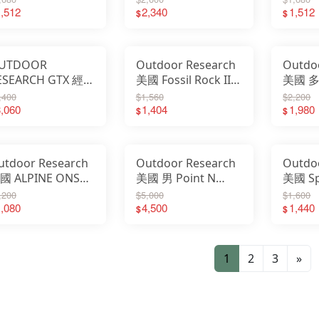
氣中盤遮陽帽
,512
Sureshot Pro
2,340
護頸鴨
1,512
$
$
43442
300550
UPF40
UTDOOR
Outdoor Research
Outdo
ESEARCH GTX 經典
美國 Fossil Rock II
美國 多
魚綁腿 RETRO
Gloves 攀岩半截手
Grippe
,400
$1,560
$2,200
ROCODILE
,060
套 287690
1,404
風保暖
1,980
$
$
AITERS 264365
28327
utdoor Research
Outdoor Research
Outdo
國 ALPINE ONSET
美國 男 Point N
美國 Sp
毛透氣保暖魔鬼帽
Chute GTX 防水保暖
bean
,200
$5,000
$1,600
暖面罩 滑雪 登山
,080
觸控手套 滑雪手套
4,500
毛帽 27
1,440
$
$
77659
277624
1
2
3
»