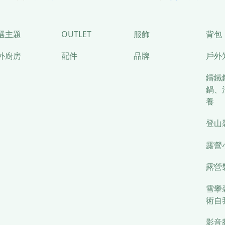
選主題
OUTLET
服飾
背包
外廚房
配件
品牌
戶外
鑄鐵
鍋、
養
登山
露營
露營
雪攀
術自
影音