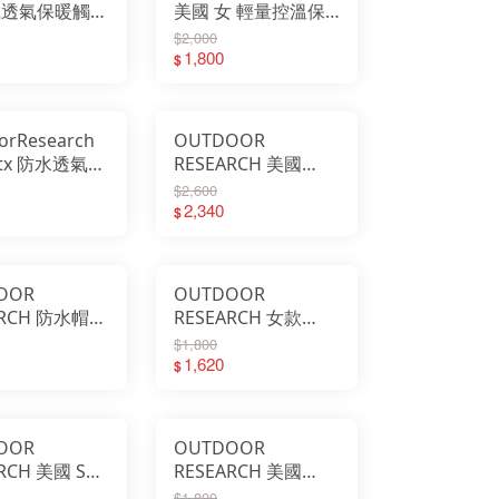
風透氣保暖觸控
美國 女 輕量控溫保
ormtracker
暖觸控手套
$2,000
r Windbloc
Sureshot Softshell
1,800
$
Gloves
orResearch
OUTDOOR
tx 防水透氣大
RESEARCH 美國
ttle Rain
BUG HELIOS 防蚊防
$2,600
盤帽 322290
曬 中盤帽 帽子 漁夫
2,340
$
帽 卡其 287682
OOR
OUTDOOR
ARCH 防水帽
RESEARCH 女款
 圓盤帽 OR帽
Oasis 抗紫外線透氣
$1,800
7
大盤帽 防曬帽 遮陽
1,620
$
帽 圓盤帽 264388
OOR
OUTDOOR
RCH 美國 Sun
RESEARCH 美國
r Cap 可拆式
Direct Route II
$1,800