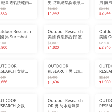
 輕量透氣快乾內褲
男 防風透氣保暖護耳
男 防
ho Boxer Briefs
帽 Newhalem
手套 St
,180
$1,600
$3,160
角內褲 287630
,062
WINDSTOPPER
1,440
Senso
2,844
$
$
322552
utdoor Research
Outdoor Research
Outdo
國 男 Sureshot
美國 保暖鴨舌帽 護
美國 G
oftshell 保暖手套
耳帽 Howling Wind
盤帽 Sea
,000
$1,800
$2,600
控手套 手套
,800
Fleece Cap 300672
1,620
Hat 圓
2,340
$
$
00022
UTDOOR
OUTDOOR
OUTD
ESEARCH 女款
RESEARCH 男 Echo
RESE
cho 抗菌透氣短袖
抗菌透氣短袖排汗衣
登山帽
,840
$1,660
$2,200
汗衣 機能上衣 運
,656
短排 運動上衣
1,494
27992
1,980
$
$
上衣 287658
287628
UTDOOR
Outdoor Research
OUTD
ESEARCH 女款
OR 男 防水透氣保暖
RESEA
OLAR ROLLER 防曬
觸控手套 可觸控
Runne
,680
$2,600
$1,680