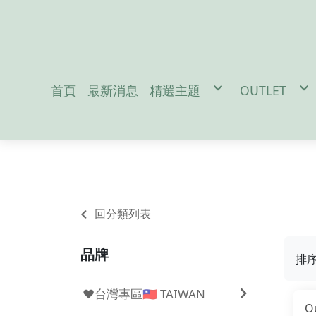
首頁
最新消息
精選主題
OUTLET
促銷活動
男性服飾-M
防疫宅在家吃飯免出門
女性服飾-W
地震/防災配件
戶外裝備-Out
冬季保暖好物
兒童用品-Ki
聖誕交換禮物
雪訓用品
潛水專區
夏日防曬必備
Da
回分類列表
品牌
排
❤️台灣專區🇹🇼 TAIWAN
O