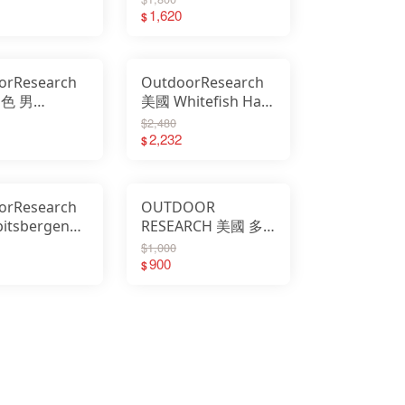
舌帽 防曬
Gloves 全指攀岩手
1,620
$
 300299
套 2色 287689
orResearch
OutdoorResearch
色 男
美國 Whitefish Hat
r Sensor 防
透氣保暖護口鼻耳帽
$2,480
觸控手套
鴨舌遮耳帽 283252
2,232
$
9
orResearch
OUTDOOR
itsbergen
RESEARCH 美國 多
ie 條紋保暖帽
色 JUNEAU BEANIE
$1,000
1517
透氣保暖帽 毛帽
900
$
268062