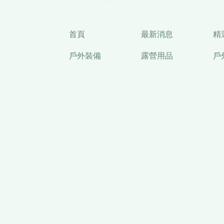
首頁
最新消息
精
戶外裝備
露營用品
戶