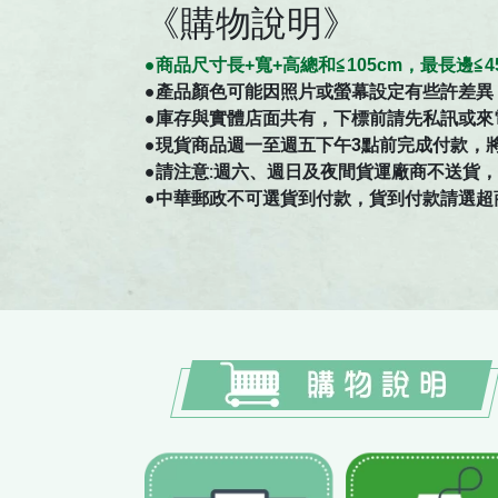
《購物說明》
●商
品
尺寸
長+寬+高總和≦105cm，最長邊
●
產品顏色可能因照片或螢幕設定有些許差異
●庫存與實體店面共有，下標前請先私訊或來
●現貨商品週一至週五下午3點前完成付款，
●請注意:週六、週日及夜間貨運廠商不送貨，如有
●中華郵政不可選貨到付款，貨到付款請選超