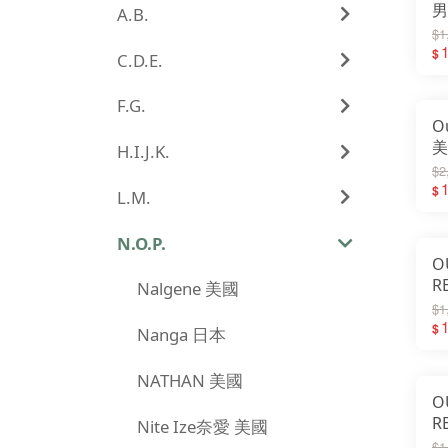
男
A.B.
Ec
$1
四
1
$
C.D.E.
F.G.
O
美
H.I.J.K.
S
$2
觸
1
$
L.M.
3
N.O.P.
O
R
Nalgene 美國
E
$1
排
1
$
Nanga 日本
動
NATHAN 美國
O
R
Nite Ize奈愛 美國
S
$1