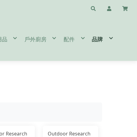
用品
戶外廚房
配件
品牌
水瓶配件
/天幕/地布
鈦杯/保溫瓶/杯子
斧頭/刀/瑞士刀/工具鉗
❤️台灣專區🇹🇼 T
睡袋/睡墊/枕頭
鍋具/餐具/冰桶
清潔/保養/修復用品
A.B.
閒桌椅
爐頭/爐具/焚火台相關
求生/工具/指北針
C.D.E.
燈/瓦斯燈/耗材
速食餐包/緊急糧食
旅遊配件
F.G.
備
/營鎚/露營配件
餐廚桌/廚房用品
護具/瑜珈用品
H.I.J.K.
件
營 Bushcraft
太陽眼鏡/雨傘/陽傘
L.M.
生火工具
N.O.P.
BROMPTON 單車配件/清潔
Q.R.S.
T.U.V.W.Y.Z.
or Research
Outdoor Research