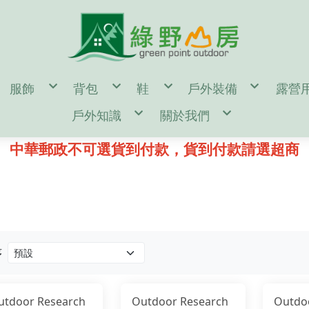
服飾
背包
鞋
戶外裝備
露營
en
男
55公升↑背包(多日行程)
男
濾水器/水壺/水袋/
帳篷
戶外知識
關於我們
omen
女
35~54公升背包(二至三天行程)
女
登山杖/ 吊帶 / 頭盔
露營
door Gear
童
35公升↓背包(一日健行)
童
登山帳篷/雨蓋/地布
休
d
單件式防水透氣風雨衣褲
kanken(小狐狸包)
鞋墊/鞋帶/綁腿
登山睡袋/睡墊/枕頭
汽化
鑄鐵鍋 開鍋、清潔、保養
購物說明
二件式防水透氣保暖外套
筆電包/電腦包
雪鞋
頭燈/手電筒/照明設
營釘
登山裝備表
退換貨說明
中華郵政不可選貨到付款，貨到付款請選超商
保暖帽
旅遊防盜包
冰斧/冰爪/雪鏟/配
風格野
♂登山/健行鞋
♀登山/健行鞋
童/戶外鞋
露營小秘訣
常見問答
遮陽帽
側背包/腰包/皮夾
鉤環/繩環/繩子
♂野跑鞋
♀野跑鞋
露營裝備表
防詐騙說明
頭巾/圍巾
配件包/防水袋/背包套
攀岩/滑輪/確保系統
♂水陸鞋
♀水陸鞋
雪攀裝備及技術自我檢查表
手套/配件/皮帶
rn Tough 2雙以上85折
♂涼拖鞋
♀涼拖鞋
影音教學
♂短袖機能衣
♀短袖機能衣
童/機能服飾
♂溯溪鞋
♀溯溪鞋
♂長袖機能衣
♀長袖機能衣
♂攀岩鞋
♀攀岩鞋
♂機能襯衫
♀機能襯衫
♂排汗內衣褲
♀排汗內衣褲
♂機能長褲
♀機能長褲
♂機能短褲
♀機能短褲
♂背心
♀裙子
♂羽絨外套
♀背心
♂化纖外套
♀羽絨外套
♂軟殼/風衣外套
♀化纖外套
序
♂輕量風衣防曬外套
♀軟殼/風衣外套
♂保暖刷毛衣
♀輕量風衣防曬外套
♂保暖排汗衣
♀保暖刷毛衣
♂保暖衛生衣褲
♀保暖排汗衣
♂保暖長褲
♀保暖衛生衣褲
♂襪子
♀保暖長褲
utdoor Research
Outdoor Research
Outdo
♀襪子