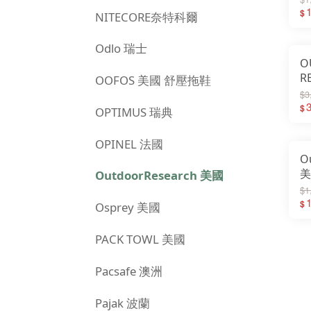
透
1
$
NITECORE奈特科爾
2
Odlo 瑞士
O
R
OOFOS 美國 舒壓拖鞋
鱷
$3
C
3
$
OPTIMUS 瑞典
G
OPINEL 法國
O
美
OutdoorResearch 美國
羊
$1
保
1
$
Osprey 美國
2
PACK TOWL 美國
Pacsafe 澳洲
Pajak 波蘭