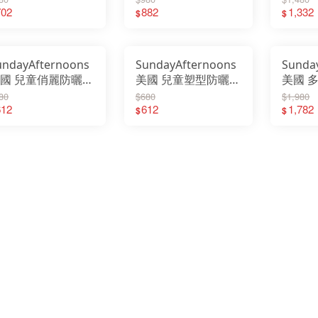
mma Hat
702
帽 SAS2C24012C
882
Adven
1,332
$
$
AS2C15028C
SAS2A
undayAfternoons
SundayAfternoons
Sunda
國 兒童俏麗防曬帽
美國 兒童塑型防曬帽
美國 
陽帽 漁夫帽 綠色
多色 HS070 編織帽
透氣護頸
80
$680
$1,980
S06240
612
草帽 遮陽帽 牛仔帽
612
SAS3A
1,782
$
$
UPF50