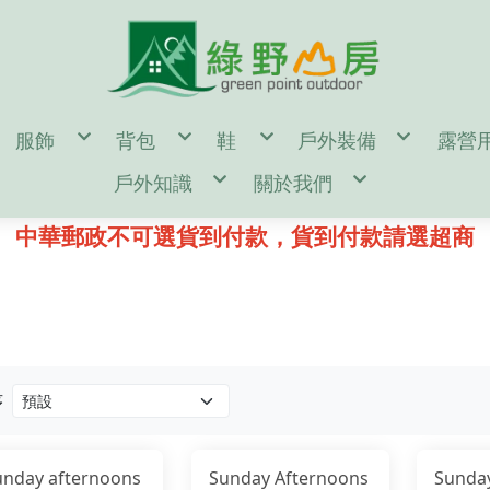
服飾
背包
鞋
戶外裝備
露營
en
男
55公升↑背包(多日行程)
男
濾水器/水壺/水袋/
帳篷
戶外知識
關於我們
omen
女
35~54公升背包(二至三天行程)
女
登山杖/ 吊帶 / 頭盔
露營
door Gear
童
35公升↓背包(一日健行)
童
登山帳篷/雨蓋/地布
休
d
單件式防水透氣風雨衣褲
kanken(小狐狸包)
鞋墊/鞋帶/綁腿
登山睡袋/睡墊/枕頭
汽化
鑄鐵鍋 開鍋、清潔、保養
購物說明
二件式防水透氣保暖外套
筆電包/電腦包
雪鞋
頭燈/手電筒/照明設
營釘
登山裝備表
退換貨說明
中華郵政不可選貨到付款，貨到付款請選超商
保暖帽
旅遊防盜包
冰斧/冰爪/雪鏟/配
風格野
♂登山/健行鞋
♀登山/健行鞋
童/戶外鞋
露營小秘訣
常見問答
遮陽帽
側背包/腰包/皮夾
鉤環/繩環/繩子
♂野跑鞋
♀野跑鞋
露營裝備表
防詐騙說明
頭巾/圍巾
配件包/防水袋/背包套
攀岩/滑輪/確保系統
♂水陸鞋
♀水陸鞋
雪攀裝備及技術自我檢查表
手套/配件/皮帶
rn Tough 2雙以上85折
♂涼拖鞋
♀涼拖鞋
影音教學
♂短袖機能衣
♀短袖機能衣
童/機能服飾
♂溯溪鞋
♀溯溪鞋
♂長袖機能衣
♀長袖機能衣
♂攀岩鞋
♀攀岩鞋
♂機能襯衫
♀機能襯衫
♂排汗內衣褲
♀排汗內衣褲
♂機能長褲
♀機能長褲
♂機能短褲
♀機能短褲
♂背心
♀裙子
♂羽絨外套
♀背心
♂化纖外套
♀羽絨外套
♂軟殼/風衣外套
♀化纖外套
序
♂輕量風衣防曬外套
♀軟殼/風衣外套
♂保暖刷毛衣
♀輕量風衣防曬外套
♂保暖排汗衣
♀保暖刷毛衣
♂保暖衛生衣褲
♀保暖排汗衣
♂保暖長褲
♀保暖衛生衣褲
♂襪子
♀保暖長褲
unday afternoons
Sunday Afternoons
Sunda
♀襪子