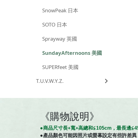
SnowPeak 日本
SOTO 日本
Sprayway 英國
SundayAfternoons 美國
SUPERfeet 美國
T.U.V.W.Y.Z.
《購物說明》
●商
品
尺寸
長+寬+高總和≦105cm，最長邊
●
產品顏色可能因照片或螢幕設定有些許差異