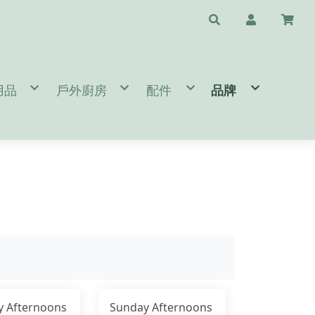
用品
戶外廚房
配件
品牌
水瓶配件
/天幕/地布
鈦杯/保溫瓶/杯子
斧頭/刀/瑞士刀/工具鉗
❤️台灣專區🇹🇼 T
睡袋/睡墊/枕頭
鍋具/餐具/冰桶
清潔/保養/修復用品
A.B.
閒桌椅
爐頭/爐具/焚火台相關
求生/工具/指北針
C.D.E.
燈/瓦斯燈/耗材
速食餐包/緊急糧食
旅遊配件
F.G.
備
/營鎚/露營配件
餐廚桌/廚房用品
護具/瑜珈用品
H.I.J.K.
件
營 Bushcraft
太陽眼鏡/雨傘/陽傘
L.M.
生火工具
N.O.P.
BROMPTON 單車配件/清潔
Q.R.S.
T.U.V.W.Y.Z.
y Afternoons
Sunday Afternoons