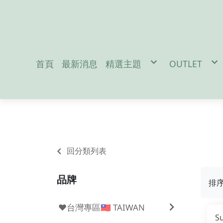
首頁
最新消息
精選主題
OUTLET
促銷活動
男性服飾-M
防疫宅在家吃飯免出門
女性服飾-W
地震/防災配件
戶外裝備-Out
冬季保暖好物
兒童用品-Ki
聖誕交換禮物
雪訓用品
潛水專區
夏日防曬必備
Da
回分類列表
品牌
排
❤️台灣專區🇹🇼 TAIWAN
S