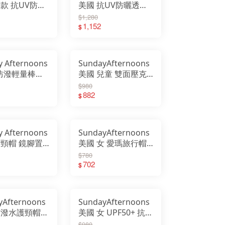
女款 抗UV防曬
美國 抗UV防曬透氣
頸帽 遮陽帽
圓桶帽 Brushline
$1,280
 紫羅蘭
Bucket
1,152
$
01549B
SAS2B03546B
y Afternoons
SundayAfternoons
 防潑輕量棒球
美國 兒童 雙面壓克
ward Radar
力針織保暖帽 雪地小
$980
06960B
狐 SAS3D90831C-5
882
$
y Afternoons
SundayAfternoons
護頸帽 鏡腳置
美國 女 愛瑪旅行帽
V 防潑 透氣
防曬帽 戶外活動 海
$780
 帽子 帽
邊 遮陽 莓果 Emma
702
$
01392B
Hat SAS2C
yAfternoons
SundayAfternoons
防潑水護頸帽
美國 女 UPF50+ 抗
) Ultra-
UV可折疊寬簷透氣
$980