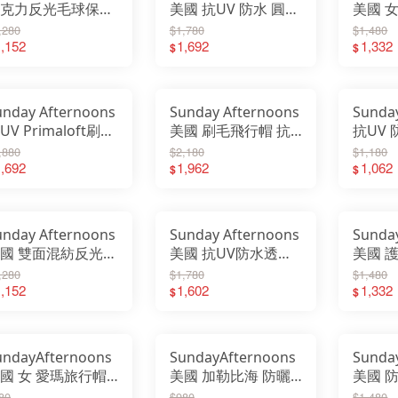
克力反光毛球保暖
美國 抗UV 防水 圓盤
美國 
Signal Reflective
帽 透氣 防水帽 防曬
透氣護
,280
$1,780
$1,480
eanie 毛帽
,152
SAS3A11919B
1,692
防曬帽
1,332
$
$
SAS2C
unday Afternoons
Sunday Afternoons
Sunda
UV Primaloft刷毛
美國 刷毛飛行帽 抗
抗UV
暖遮耳帽
UV 防風 兩用 保暖
帽 Sun
,880
$2,180
$1,180
AS3A04820B-5
,692
刷毛帽 護耳帽
1,962
SAS2A
1,062
$
$
SAS3A89760B
unday Afternoons
Sunday Afternoons
Sunda
國 雙面混紡反光保
美國 抗UV防水透氣
美國 
帽 毛帽
圓桶帽 圓盤帽
孔 抗U
,280
$1,780
$1,480
IGHTFALL
,152
SAS3A03756B
1,602
遮陽帽
1,332
$
$
AS3A90825C
SAS2A
undayAfternoons
SundayAfternoons
Sunda
國 女 愛瑪旅行帽
美國 加勒比海 防曬
美國 
曬帽 遮陽 薄荷
帽 草帽 編織帽 遮陽
(鏡腳置孔
80
$980
$1,480