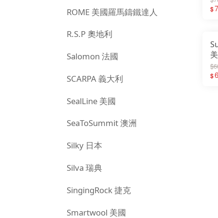
E
$
ROME 美國羅馬鑄鐵達人
S
R.S.P 奧地利
S
美
Salomon 法國
遮
$6
H
$
SCARPA 義大利
SealLine 美國
SeaToSummit 澳洲
Silky 日本
Silva 瑞典
SingingRock 捷克
Smartwool 美國