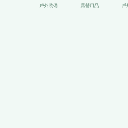
戶外裝備
露營用品
戶