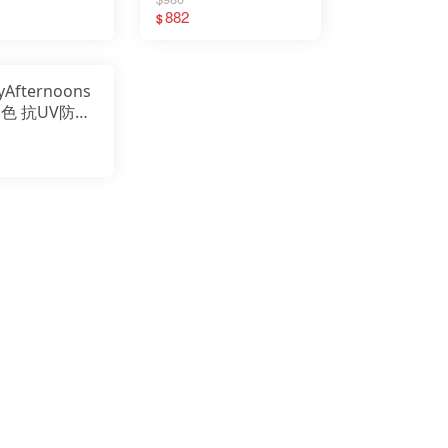
ture
海灘帽
882
$
013
SAS2C16009C
yAfternoons
多色 抗UV防水
帽 UPF50
01558B