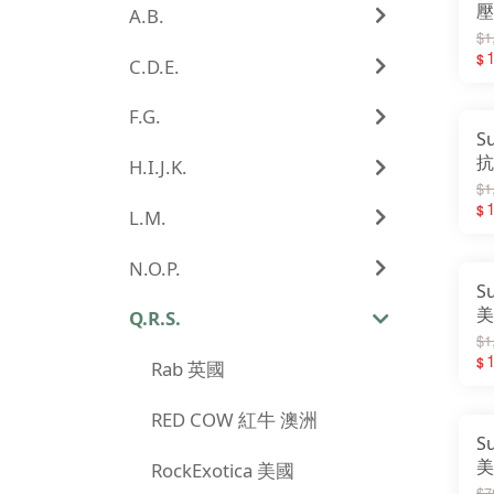
壓
A.B.
帽 
$1
B
1
$
C.D.E.
F.G.
S
抗
H.I.J.K.
保
$1
S
1
$
L.M.
N.O.P.
S
美
Q.R.S.
暖
$1
N
1
$
Rab 英國
S
RED COW 紅牛 澳洲
S
美
RockExotica 美國
防
$7