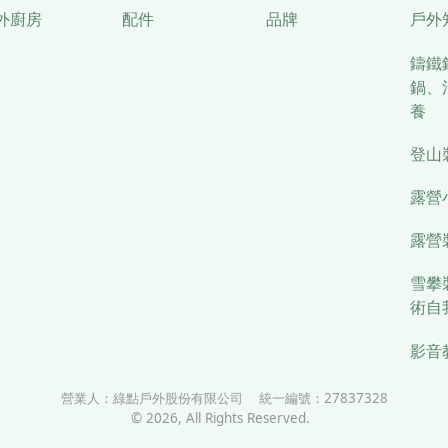
外廚房
配件
品牌
戶外
鑄鐵
鍋、
養
登山
露營
露營
雪攀
術自
影音
營業人：
綠點戶外股份有限公司
統一編號：
27837328
©
2026
, All Rights Reserved.