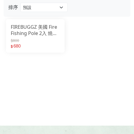
排序
戶外
配件
FIREBUGGZ 美國 Fire
Fishing Pole 2入 燒烤
品牌
釣竿 翻轉燒烤釣竿
$800
FB03-003
680
$
戶外
關於