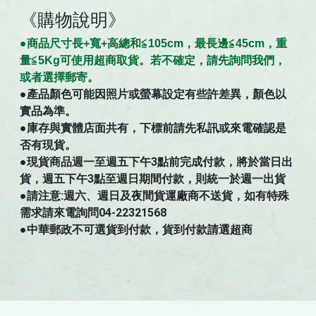
《購物說明》
●商
品
尺寸
長+寬+高總和≦105cm，最長邊≦45cm，重
量≦5Kg可使用超商取貨。若不確定，請先詢問我們，
。
或者選擇郵寄
●
產品顏色可能因照片或螢幕設定有些許差異，顏色以
實品為準。
●庫存與實體店面共有，下標前請先私訊或來電確認是
否有現貨。
●現貨商品週一至週五下午3點前完成付款，將於當日出
貨，週五下午3點至週日期間付款，則統一於週一出貨
●請注意:週六、週日及夜間貨運廠商不送貨，如有特殊
需求請來電詢問04-22321568
●中華郵政不可選貨到付款，貨到付款請選超商