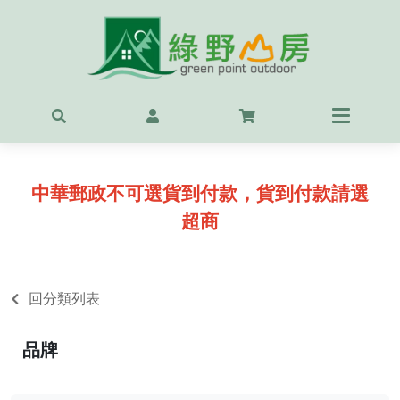
首頁
最新
精選
中華郵政不可選貨到付款，貨到付款請選
OUT
超商
服飾
背包
回分類列表
鞋
品牌
戶外
露營