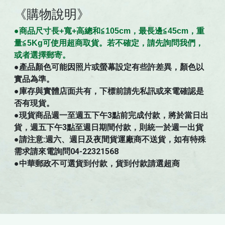
《購物說明》
●商
品
尺寸
長+寬+高總和≦105cm，最長邊≦45cm，重
量≦5Kg可使用超商取貨。若不確定，請先詢問我們，
。
或者選擇郵寄
●
產品顏色可能因照片或螢幕設定有些許差異，顏色以
實品為準。
●庫存與實體店面共有，下標前請先私訊或來電確認是
否有現貨。
●現貨商品週一至週五下午3點前完成付款，將於當日出
貨，週五下午3點至週日期間付款，則統一於週一出貨
●請注意:週六、週日及夜間貨運廠商不送貨，如有特殊
需求請來電詢問04-22321568
●中華郵政不可選貨到付款，貨到付款請選超商