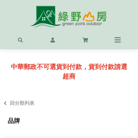
首頁
最新
精選
中華郵政不可選貨到付款，貨到付款請選
OUT
超商
服飾
背包
回分類列表
鞋
品牌
戶外
露營