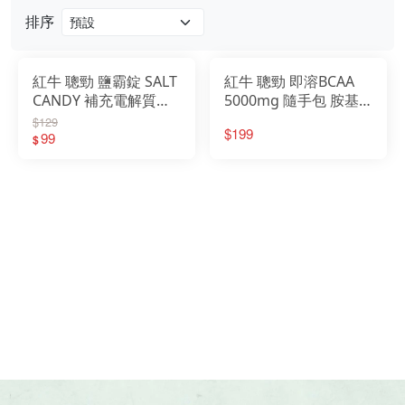
排序
戶外
配件
紅牛 聰勁 鹽霸錠 SALT
紅牛 聰勁 即溶BCAA
CANDY 補充電解質
5000mg 隨手包 胺基
品牌
24g/15粒包裝
酸能量補給品 6.5g4入
$129
$199
4711064218183
99
登山 健行 運動
$
戶外
47124708285
關於