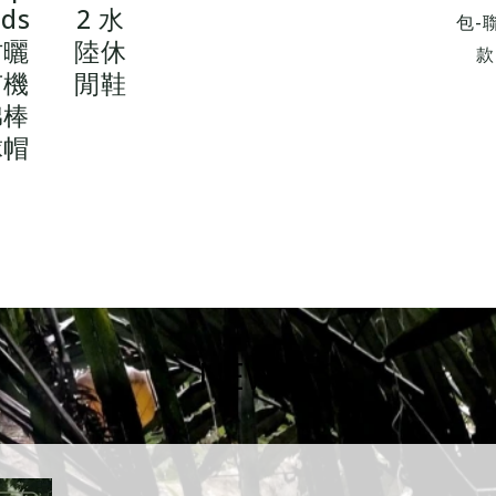
ids
2 水
包-
防曬
陸休
有機
閒鞋
棉棒
球帽
NEWS