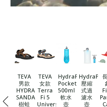
TEVA
TEVA
HydraPak
HydraPak
男款
女款
PocketFlask
壓縮
HYDRATREK
Terra
500ml
式過
F
SANDAL
Fi 5
軟水
濾水
Pa
樹蛙
Universal
壺
壺
C