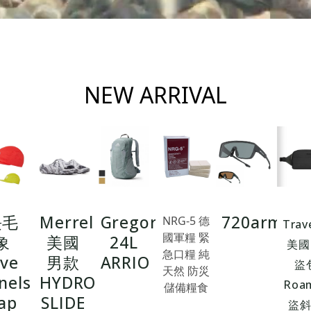
NEW ARRIVAL
長毛
Merrell
Gregory
720armou
NRG-5 德
Trav
國軍糧 緊
象
美國
24L
美國
急口糧 純
ive
男款
ARRIO
盜
天然 防災
nels
HYDRO
Roa
儲備糧食
ap
SLIDE
盜