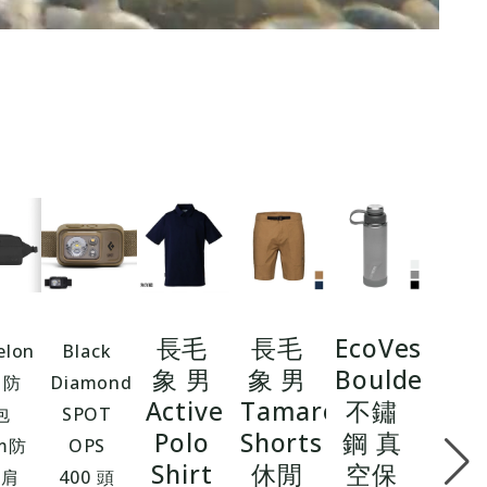
r
長毛
長毛
EcoVessel
elon
Black
象 男
象 男
Boulder
 防
Diamond
Active
Tamaro
不鏽
包
SPOT
Polo
Shorts
鋼 真
m防
OPS
Shirt
休閒
空保
斜肩
400 頭