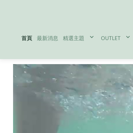
首頁
最新消息
精選主題
OUTLET
促銷活動
男性服飾-M
防疫宅在家吃飯免出門
女性服飾-W
地震/防災配件
戶外裝備-Out
冬季保暖好物
兒童用品-Ki
聖誕交換禮物
雪訓用品
潛水專區
夏日防曬必備
Da