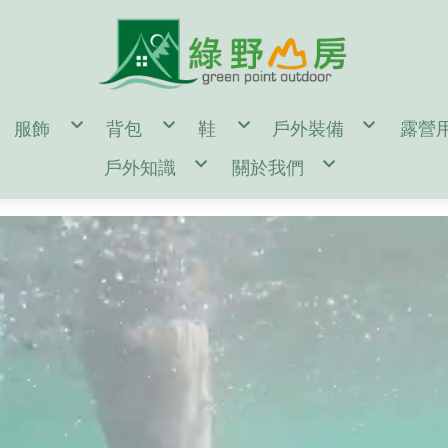
服飾
背包
鞋
戶外裝備
露營
en
男
55公升↑背包(多日行程)
男
濾水器/水壺/水袋/
帳篷
戶外知識
關於我們
omen
女
35~54公升背包(二至三天行程)
女
登山杖/ 吊帶 / 頭盔
露營
door Gear
童
35公升↓背包(一日健行)
童
登山帳篷/雨蓋/地布
休
d
單件式防水透氣風雨衣褲
kanken(小狐狸包)
鞋墊/鞋帶/綁腿
登山睡袋/睡墊/枕頭
汽化
鑄鐵鍋 開鍋、清潔、保養
購物說明
二件式防水透氣保暖外套
筆電包/電腦包
雪鞋
頭燈/手電筒/照明設
營釘
登山裝備表
退換貨說明
保暖帽
旅遊防盜包
冰斧/冰爪/雪鏟/配
風格野
♂登山/健行鞋
♀登山/健行鞋
童/戶外鞋
露營小秘訣
常見問答
遮陽帽
側背包/腰包/皮夾
鉤環/繩環/繩子
♂野跑鞋
♀野跑鞋
露營裝備表
防詐騙說明
頭巾/圍巾
配件包/防水袋/背包套
攀岩/滑輪/確保系統
♂水陸鞋
♀水陸鞋
雪攀裝備及技術自我檢查表
手套/配件/皮帶
rn Tough 2雙以上85折
♂涼拖鞋
♀涼拖鞋
影音教學
♂短袖機能衣
♀短袖機能衣
童/機能服飾
♂溯溪鞋
♀溯溪鞋
♂長袖機能衣
♀長袖機能衣
♂攀岩鞋
♀攀岩鞋
♂機能襯衫
♀機能襯衫
♂排汗內衣褲
♀排汗內衣褲
♂機能長褲
♀機能長褲
♂機能短褲
♀機能短褲
♂背心
♀裙子
♂羽絨外套
♀背心
♂化纖外套
♀羽絨外套
♂軟殼/風衣外套
♀化纖外套
♂輕量風衣防曬外套
♀軟殼/風衣外套
♂保暖刷毛衣
♀輕量風衣防曬外套
♂保暖排汗衣
♀保暖刷毛衣
♂保暖衛生衣褲
♀保暖排汗衣
♂保暖長褲
♀保暖衛生衣褲
♂襪子
♀保暖長褲
♀襪子