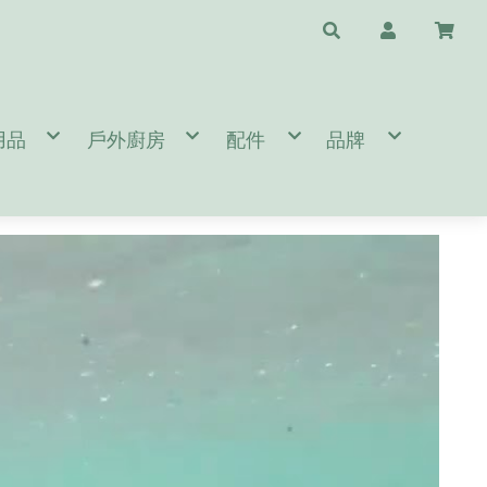
用品
戶外廚房
配件
品牌
水瓶配件
/天幕/地布
鈦杯/保溫瓶/杯子
斧頭/刀/瑞士刀/工具鉗
❤️台灣專區🇹🇼 T
睡袋/睡墊/枕頭
鍋具/餐具/冰桶
清潔/保養/修復用品
A.B.
閒桌椅
爐頭/爐具/焚火台相關
求生/工具/指北針
C.D.E.
燈/瓦斯燈/耗材
速食餐包/緊急糧食
旅遊配件
F.G.
備
/營鎚/露營配件
餐廚桌/廚房用品
護具/瑜珈用品
H.I.J.K.
件
營 Bushcraft
太陽眼鏡/雨傘/陽傘
L.M.
生火工具
N.O.P.
BROMPTON 單車配件/清潔
Q.R.S.
T.U.V.W.Y.Z.