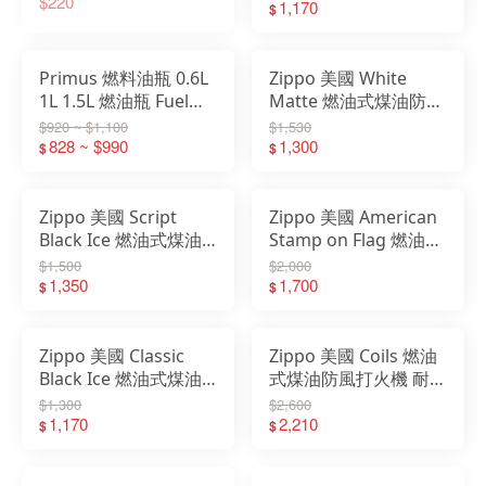
$220
CG7940
486CTCSS(不含燃料)
1,170
$
Primus 燃料油瓶 0.6L
Zippo 美國 White
1L 1.5L 燃油瓶 Fuel
Matte 燃油式煤油防風
Bottle 燃料瓶 鋁合金
打火機 鷹與士兵/國旗
$920 ~ $1,100
$1,530
油瓶 紅 737933
828 ~ $990
29418 (不含燃油)
1,300
$
$
Zippo 美國 Script
Zippo 美國 American
Black Ice 燃油式煤油
Stamp on Flag 燃油式
防風打火機 書寫風格
煤油防風打火機 榮耀
$1,500
$2,000
29631 (不含燃油)
1,350
29395 (不含燃油)
1,700
$
$
Zippo 美國 Classic
Zippo 美國 Coils 燃油
Black Ice 燃油式煤油
式煤油防風打火機 耐摔
防風打火機 黑冰-PVD
立交橋 29422 (不含燃
$1,300
$2,600
浸染 150 (不含燃油)
1,170
油)
2,210
$
$