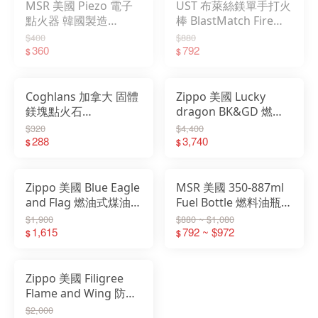
MSR 美國 Piezo 電子
UST 布萊絲鎂單手打火
點火器 韓國製造
棒 BlastMatch Fire
06930
Starter 鎂棒 生火棒
$400
$880
360
20-900-0014-0
792
$
$
Coghlans 加拿大 固體
Zippo 美國 Lucky
鎂塊點火石
dragon BK&GD 燃油
Magnesium Fire
式煤油防風打火機 黑金
$320
$4,400
Starter #7870
288
ZA-5-111c (不含燃油)
3,740
$
$
Zippo 美國 Blue Eagle
MSR 美國 350-887ml
and Flag 燃油式煤油防
Fuel Bottle 燃料油瓶
風打火機 藍冰美國鷹
汽油瓶 1183 11830
$1,900
$880 ~ $1,080
29882 (不含燃油)
1,615
11831 11832
792 ~ $972
$
$
Zippo 美國 Filigree
Flame and Wing 防風
打火機 心之翼 29881
$2,000