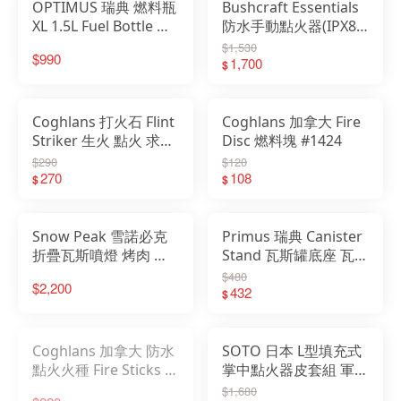
OPTIMUS 瑞典 燃料瓶
Bushcraft Essentials
XL 1.5L Fuel Bottle 汽
防水手動點火器(IPX8)
戶外
油瓶 油壺 汽油 煤油
BE Fire Piston BCE-
$1,530
$990
OP8019463
032
1,700
$
配件
品牌
Coghlans 打火石 Flint
Coghlans 加拿大 Fire
Striker 生火 點火 求生
Disc 燃料塊 #1424
戶外
CG1005
$290
$120
270
108
$
$
關於
Snow Peak 雪諾必克
Primus 瑞典 Canister
折疊瓦斯噴燈 烤肉 點
Stand 瓦斯罐底座 瓦斯
火槍 瓦斯噴槍 噴燈 野
罐固定底座 露營 登山
$480
$2,200
炊 生火 料理 GT-120
野炊 741560
432
$
Coghlans 加拿大 防水
SOTO 日本 L型填充式
點火火種 Fire Sticks 生
掌中點火器皮套組 軍綠
火 點火 營火 野炊
ST-486AGCSS 狼棕 ST-
$1,680