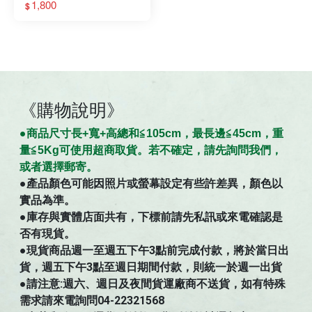
(不含燃油)
1,800
$
《購物說明》
●商
品
尺寸
長+寬+高總和≦105cm，最長邊≦45cm，重
量≦5Kg可使用超商取貨。若不確定，請先詢問我們，
。
或者選擇郵寄
●
產品顏色可能因照片或螢幕設定有些許差異，顏色以
實品為準。
●庫存與實體店面共有，下標前請先私訊或來電確認是
否有現貨。
●現貨商品週一至週五下午3點前完成付款，將於當日出
貨，週五下午3點至週日期間付款，則統一於週一出貨
●請注意:週六、週日及夜間貨運廠商不送貨，如有特殊
需求請來電詢問04-22321568