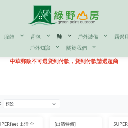
服飾
背包
鞋
戶外裝備
露營
en
男
55公升↑背包(多日行程)
男
濾水器/水壺/水袋/
帳篷
戶外知識
關於我們
omen
女
35~54公升背包(二至三天行程)
女
登山杖/ 吊帶 / 頭盔
露營
door Gear
童
35公升↓背包(一日健行)
童
登山帳篷/雨蓋/地布
休
d
單件式防水透氣風雨衣褲
kanken(小狐狸包)
鞋墊/鞋帶/綁腿
登山睡袋/睡墊/枕頭
汽化
鑄鐵鍋 開鍋、清潔、保養
購物說明
二件式防水透氣保暖外套
筆電包/電腦包
雪鞋
頭燈/手電筒/照明設
營釘
登山裝備表
退換貨說明
中華郵政不可選貨到付款，貨到付款請選超商
保暖帽
旅遊防盜包
冰斧/冰爪/雪鏟/配
風格野
♂登山/健行鞋
♀登山/健行鞋
童/戶外鞋
露營小秘訣
常見問答
遮陽帽
側背包/腰包/皮夾
鉤環/繩環/繩子
♂野跑鞋
♀野跑鞋
露營裝備表
防詐騙說明
頭巾/圍巾
配件包/防水袋/背包套
攀岩/滑輪/確保系統
♂水陸鞋
♀水陸鞋
雪攀裝備及技術自我檢查表
手套/配件/皮帶
rn Tough 2雙以上85折
♂涼拖鞋
♀涼拖鞋
影音教學
♂短袖機能衣
♀短袖機能衣
童/機能服飾
♂溯溪鞋
♀溯溪鞋
♂長袖機能衣
♀長袖機能衣
♂攀岩鞋
♀攀岩鞋
♂機能襯衫
♀機能襯衫
♂排汗內衣褲
♀排汗內衣褲
♂機能長褲
♀機能長褲
♂機能短褲
♀機能短褲
♂背心
♀裙子
♂羽絨外套
♀背心
♂化纖外套
♀羽絨外套
♂軟殼/風衣外套
♀化纖外套
序
♂輕量風衣防曬外套
♀軟殼/風衣外套
♂保暖刷毛衣
♀輕量風衣防曬外套
♂保暖排汗衣
♀保暖刷毛衣
♂保暖衛生衣褲
♀保暖排汗衣
♂保暖長褲
♀保暖衛生衣褲
♂襪子
♀保暖長褲
UPERfeet 出清 全
[出清特價]
SUPER
♀襪子