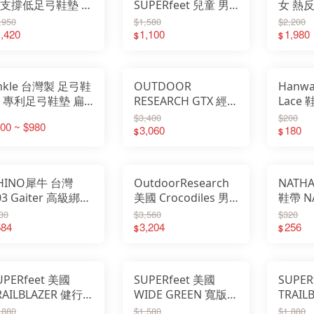
支撐低足弓鞋墊 足
SUPERfeet 兒童 男
女 熱
支撐 專為不可拆鞋
Active Line 足弓鞋墊
腳前墊
,950
$1,580
$2,200
設計 足弓鞋墊
,420
鞋墊 藍 2401
1,100
鞋墊 粉
1,980
$
$
RIM TO FIT
086301024
71007
nkle 台灣製 足弓鞋
OUTDOOR
Hanwa
 專利足弓鞋墊 扁
RESEARCH GTX 經典
Lace 
足鞋墊 足底筋膜炎
鱷魚綁腿 RETRO
180c
$3,400
$200
00 ~ $980
皮牛皮矯正鞋墊
CROCODILE
3,060
8647 
180
$
$
ankle 274A
GAITERS 264365
HINO犀牛 台灣
OutdoorResearch
NATH
03 Gaiter 高級綁腿
美國 Crocodiles 男
鞋帶 N
bletex 防水綁腿 透
防水防風透氣綁腿
用所有
30
$3,560
$320
 雪地防寒 防潮防
584
243118
3,204
256
$
$
 903
UPERfeet 美國
SUPERfeet 美國
SUPER
RAILBLAZER 健行
WIDE GREEN 寬版鞋
TRAIL
纖鞋墊 男
墊 久站 足弓支撐 足
Comfo
,880
$1,580
$1,880