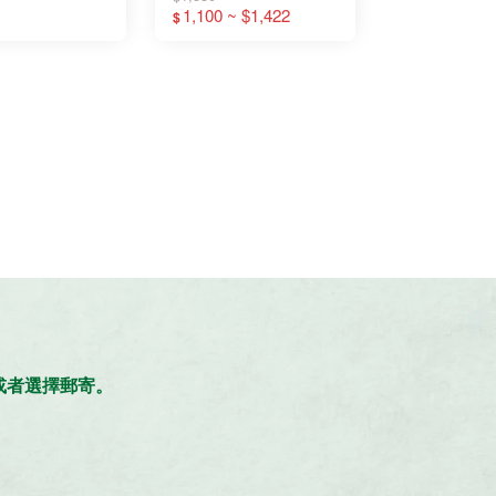
鞋墊 足弓鞋墊
弓支撐 多用途穩定支
1,100 ~ $1,422
$
撐鞋墊
。
，或者選擇郵寄