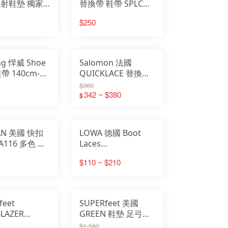
反射鞋墊 獨家
替換帶 鞋帶 SPLC
保暖技術 足弓
Salomon可適用
$250
紅 71005
 71009
g 悍威 Shoe
Salomon 法國
鞋帶 140cm-
QUICKLACE 替換鞋
m 登山鞋 8646
帶 快速綁帶
$380
8648
L47379700 野跑鞋鞋
342 ~ $380
$
帶
AN 美國 快扣
LOWA 德國 Boot
A116 多色 適
Laces
運動鞋 可快速
110cm~210cm 登山
$110 ~ $210
穿脫鞋帶 NA1160N
鞋鞋帶 LW83058
feet
SUPERfeet 美國
BLAZER
GREEN 鞋墊 足弓鞋
rt Max 女 碳
墊 綠色鞋墊 吸震 足
$1,580