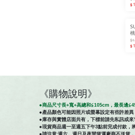
C
1
$
墊
S
桃
設
$1
前
1
$
足
《購物說明》
●商
品
尺寸
長+寬+高總和≦105cm，最長邊
●
產品顏色可能因照片或螢幕設定有些許差異
●庫存與實體店面共有，下標前請先私訊或來
●現貨商品週一至週五下午3點前完成付款，
●請注意:週六、週日及夜間貨運廠商不送貨，如有