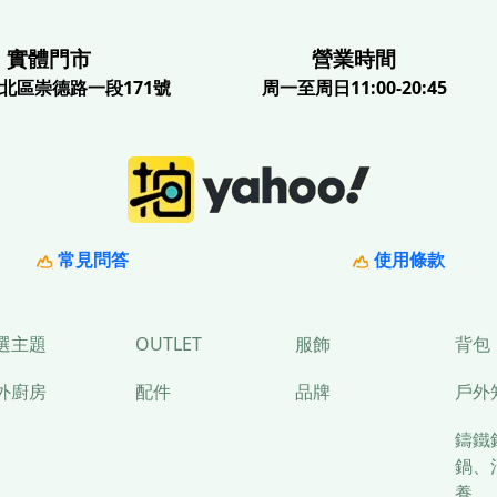
體門市
營業時間
北區崇德路一段171號
周一至周日11:00-20:45
常見問答
使用條款
選主題
OUTLET
服飾
背包
外廚房
配件
品牌
戶外
鑄鐵
鍋、
養