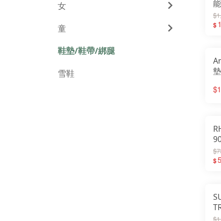
能
女
弓
$1
墊
1
$
童
T
鞋墊/鞋帶/綁腿
A
墊
雪鞋
平
$1
真
R
9
A
$7
氣
$
蟲
S
T
碳
$1