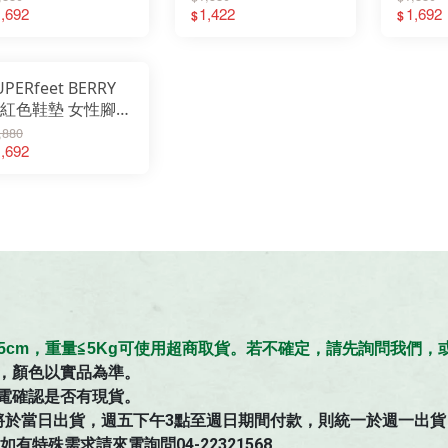
omfortMax 足弓鞋
,692
弓鞋墊 綠 15008
1,422
纖健行
1,692
$
$
 青綠色 4453
15010
UPERfeet BERRY
紅色鞋墊 女性腳型
計鞋墊 足弓鞋墊
,880
足加厚鞋墊 緩衝墊
,692
弓支撐 640 6411
≦45cm，重量≦5Kg可使用超商取貨。若不確定，請先詢問我們
，顏色以實品為準。
電確認是否有現貨。
將於當日出貨，週五下午3點至週日期間付款，則統一於週一出貨
特殊需求請來電詢問04-22321568