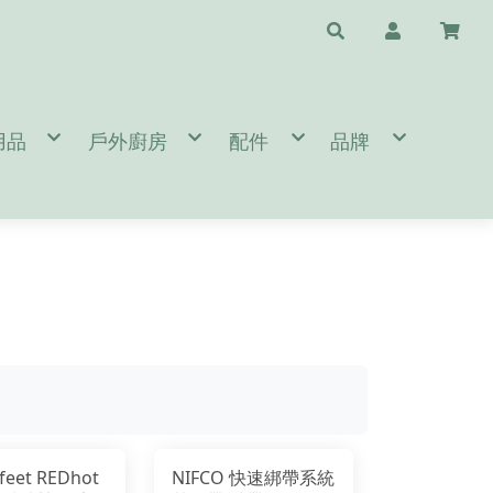
用品
戶外廚房
配件
品牌
水瓶配件
/天幕/地布
鈦杯/保溫瓶/杯子
斧頭/刀/瑞士刀/工具鉗
❤️台灣專區🇹🇼 T
睡袋/睡墊/枕頭
鍋具/餐具/冰桶
清潔/保養/修復用品
A.B.
閒桌椅
爐頭/爐具/焚火台相關
求生/工具/指北針
C.D.E.
燈/瓦斯燈/耗材
速食餐包/緊急糧食
旅遊配件
F.G.
備
/營鎚/露營配件
餐廚桌/廚房用品
護具/瑜珈用品
H.I.J.K.
件
營 Bushcraft
太陽眼鏡/雨傘/陽傘
L.M.
生火工具
N.O.P.
BROMPTON 單車配件/清潔
Q.R.S.
T.U.V.W.Y.Z.
feet REDhot
NIFCO 快速綁帶系統