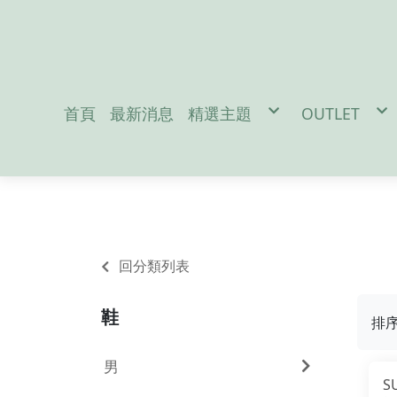
首頁
最新消息
精選主題
OUTLET
促銷活動
男性服飾-M
防疫宅在家吃飯免出門
女性服飾-W
地震/防災配件
戶外裝備-Out
冬季保暖好物
兒童用品-Ki
聖誕交換禮物
雪訓用品
潛水專區
夏日防曬必備
Da
回分類列表
鞋
排
男
S