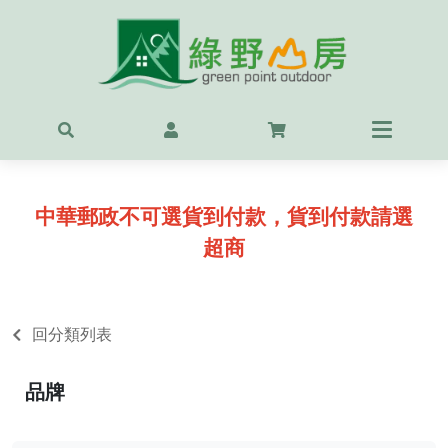
首頁
最新
精選
中華郵政不可選貨到付款，貨到付款請選
OUT
超商
服飾
背包
回分類列表
鞋
品牌
戶外
露營