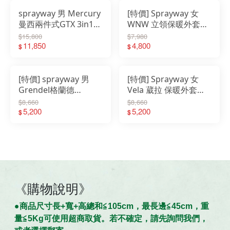
sprayway 男 Mercury
[特價] Sprayway 女
曼西兩件式GTX 3in1
WNW 立領保暖外套
防風防水連帽二件式化
Windstopper 防風刷
$15,800
$7,980
纖夾克 SP548
11,850
毛外套 刷毛衣 SP-
4,800
$
$
000549
[特價] sprayway 男
[特價] Sprayway 女
Grendel格蘭德
Vela 葳拉 保暖外套
Windstopper 防風連
Windstopper 防風連
$8,660
$8,660
帽保暖外套 SP-000545
5,200
帽外套 SP-000531
5,200
$
$
《購物說明》
●商
品
尺寸
長+寬+高總和≦105cm，最長邊≦45cm，重
量≦5Kg可使用超商取貨。若不確定，請先詢問我們，