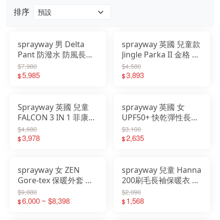
排序
戶外
配件
sprayway 男 Delta
sprayway 英國 兒童款
Pant 防潑水 防風長褲
Jingle Parka II 金格 防
品牌
戶外休閒登山健行旅遊
水 保暖外套 防風 透氣
$7,980
$4,580
黑 SP-000031R
5,985
藍 SP-000099
3,893
$
$
戶外
關於
Sprayway 英國 兒童
sprayway 英國 女
FALCON 3 IN 1 菲康二
UPF50+ 快乾彈性長褲
件式外套 兩件式風雨衣
ESCAPE PANT 防曬 登
$4,680
$3,100
防水外套 SP-001184
3,978
山褲 綠 SP-000337R
2,635
$
$
sprayway 女 ZEN
sprayway 兒童 Hanna
Gore-tex 保暖外套 防
200刷毛長袖保暖衣 高
水保暖衣 風雨衣 SP-
領拉鍊保暖上衣 Fleece
$9,880
$2,090
001190
6,000 ~ $8,398
立領刷毛衣 2951
1,568
$
$