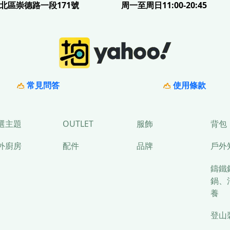
北區崇德路一段171號
周一至周日11:00-20:45
常見問答
使用條款
選主題
OUTLET
服飾
背包
外廚房
配件
品牌
戶外
鑄鐵
鍋、
養
登山