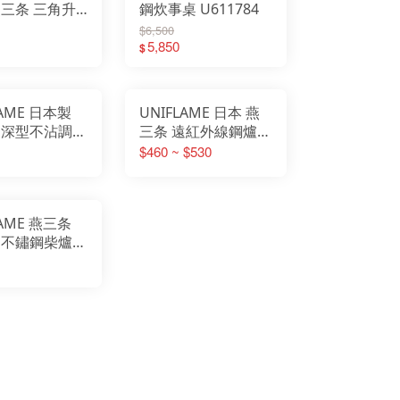
燕三条 三角升
鋼炊事桌 U611784
點火爐 點碳爐
$6,500
665442
5,850
$
LAME 日本製
UNIFLAME 日本 燕
 深型不沾調理
三条 遠紅外線鋼爐網
7cm 附收納袋
S/M U610695
$460 ~ $530
登山 野炊
U610688
06
LAME 燕三条
 不鏽鋼柴爐
烤爐 焚火台 野
 U682906