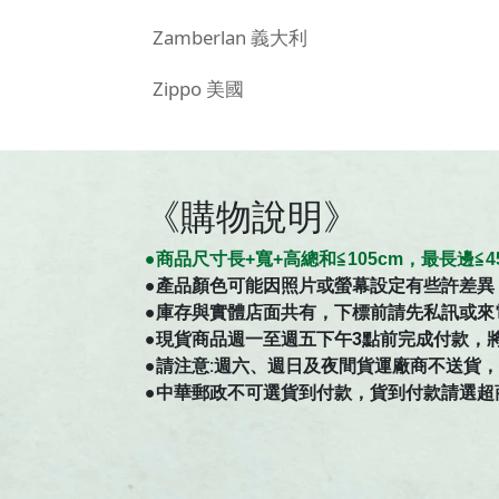
Zamberlan 義大利
Zippo 美國
《購物說明》
●商
品
尺寸
長+寬+高總和≦105cm，最長邊
●
產品顏色可能因照片或螢幕設定有些許差異
●庫存與實體店面共有，下標前請先私訊或來
●現貨商品週一至週五下午3點前完成付款，
●請注意:週六、週日及夜間貨運廠商不送貨，如有
●中華郵政不可選貨到付款，貨到付款請選超