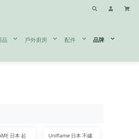
用品
戶外廚房
配件
品牌
水瓶配件
/天幕/地布
鈦杯/保溫瓶/杯子
斧頭/刀/瑞士刀/工具鉗
❤️台灣專區🇹🇼 T
睡袋/睡墊/枕頭
鍋具/餐具/冰桶
清潔/保養/修復用品
A.B.
閒桌椅
爐頭/爐具/焚火台相關
求生/工具/指北針
C.D.E.
燈/瓦斯燈/耗材
速食餐包/緊急糧食
旅遊配件
F.G.
備
/營鎚/露營配件
餐廚桌/廚房用品
護具/瑜珈用品
H.I.J.K.
件
營 Bushcraft
太陽眼鏡/雨傘/陽傘
L.M.
生火工具
N.O.P.
BROMPTON 單車配件/清潔
Q.R.S.
T.U.V.W.Y.Z.
LAME 日本 起
Uniflame 日本 不鏽