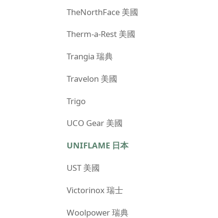
TheNorthFace 美國
Therm-a-Rest 美國
Trangia 瑞典
Travelon 美國
Trigo
UCO Gear 美國
UNIFLAME 日本
UST 美國
Victorinox 瑞士
Woolpower 瑞典