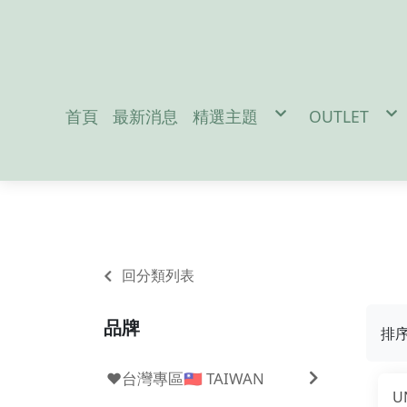
首頁
最新消息
精選主題
OUTLET
促銷活動
男性服飾-M
防疫宅在家吃飯免出門
女性服飾-W
地震/防災配件
戶外裝備-Out
冬季保暖好物
兒童用品-Ki
聖誕交換禮物
雪訓用品
潛水專區
夏日防曬必備
Da
回分類列表
品牌
排
❤️台灣專區🇹🇼 TAIWAN
U