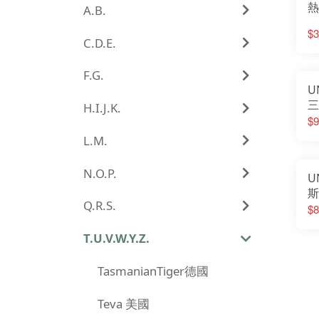
熱
A.B.
疊
$3
C.D.E.
F.G.
U
三
H.I.J.K.
明
$9
L.M.
N.O.P.
U
斯
Q.R.S.
瓦
$8
營
U
T.U.V.W.Y.Z.
TasmanianTiger德國
Teva 美國