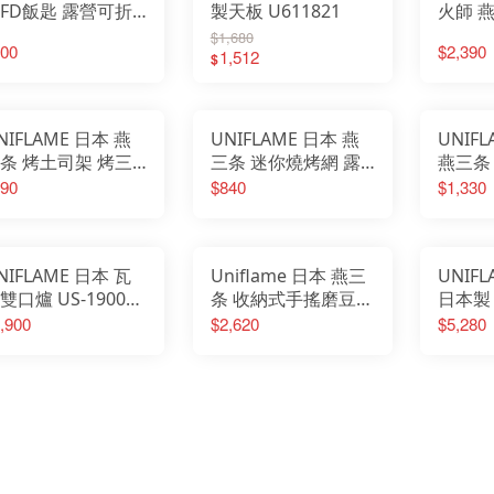
FD飯匙 露營可折
製天板 U611821
火師 
飯匙 U662212
炭爐 
$1,680
00
$2,390
1,512
(大) U
$
NIFLAME 日本 燕
UNIFLAME 日本 燕
UNIF
条 烤土司架 烤三
三条 迷你燒烤網 露
燕三条
治 遠紅外線均火原
營 烤肉 個人爐 燒烤
煎鍋 1
90
$840
$1,330
理 U660072
U665817
露營 
U6676
NIFLAME 日本 瓦
Uniflame 日本 燕三
UNIF
雙口爐 US-1900
条 收納式手搖磨豆機
日本製
斯爐 戶外爐具 露
咖啡 磨咖啡豆
火爐 
,900
$2,620
$5,280
爐具 原色
U664070
炊 露營
610305