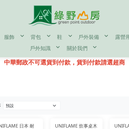
服飾
背包
鞋
戶外裝備
露營
en
男
55公升↑背包(多日行程)
男
濾水器/水壺/水袋/
帳篷
戶外知識
關於我們
omen
女
35~54公升背包(二至三天行程)
女
登山杖/ 吊帶 / 頭盔
露營
door Gear
童
35公升↓背包(一日健行)
童
登山帳篷/雨蓋/地布
休
d
單件式防水透氣風雨衣褲
kanken(小狐狸包)
鞋墊/鞋帶/綁腿
登山睡袋/睡墊/枕頭
汽化
鑄鐵鍋 開鍋、清潔、保養
購物說明
二件式防水透氣保暖外套
筆電包/電腦包
雪鞋
頭燈/手電筒/照明設
營釘
登山裝備表
退換貨說明
中華郵政不可選貨到付款，貨到付款請選超商
保暖帽
旅遊防盜包
冰斧/冰爪/雪鏟/配
風格野
♂登山/健行鞋
♀登山/健行鞋
童/戶外鞋
露營小秘訣
常見問答
遮陽帽
側背包/腰包/皮夾
鉤環/繩環/繩子
♂野跑鞋
♀野跑鞋
露營裝備表
防詐騙說明
頭巾/圍巾
配件包/防水袋/背包套
攀岩/滑輪/確保系統
♂水陸鞋
♀水陸鞋
雪攀裝備及技術自我檢查表
手套/配件/皮帶
rn Tough 2雙以上85折
♂涼拖鞋
♀涼拖鞋
影音教學
♂短袖機能衣
♀短袖機能衣
童/機能服飾
♂溯溪鞋
♀溯溪鞋
♂長袖機能衣
♀長袖機能衣
♂攀岩鞋
♀攀岩鞋
♂機能襯衫
♀機能襯衫
♂排汗內衣褲
♀排汗內衣褲
♂機能長褲
♀機能長褲
♂機能短褲
♀機能短褲
♂背心
♀裙子
♂羽絨外套
♀背心
♂化纖外套
♀羽絨外套
♂軟殼/風衣外套
♀化纖外套
序
♂輕量風衣防曬外套
♀軟殼/風衣外套
♂保暖刷毛衣
♀輕量風衣防曬外套
♂保暖排汗衣
♀保暖刷毛衣
♂保暖衛生衣褲
♀保暖排汗衣
♂保暖長褲
♀保暖衛生衣褲
♂襪子
♀保暖長褲
NIFLAME 日本 耐
UNIFLAME 炊事桌木
UNIF
♀襪子