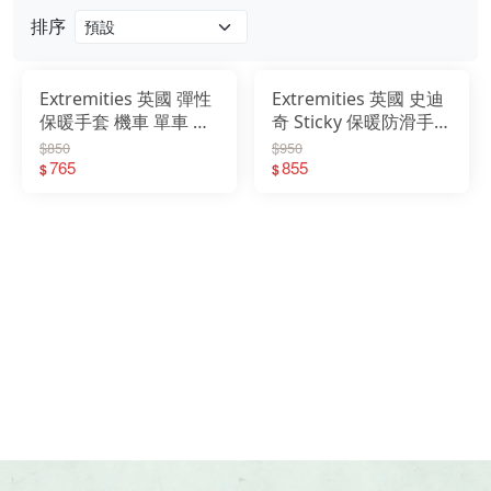
排序
戶外
配件
Extremities 英國 彈性
Extremities 英國 史迪
保暖手套 機車 單車 四
奇 Sticky 保暖防滑手套
品牌
向彈性布料 內刷毛 黑
可觸控 黑 21SPS
$850
$950
21PS
765
855
$
$
戶外
關於