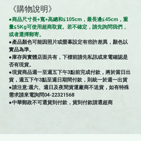
《購物說明》
●商
品
尺寸
長+寬+高總和≦105cm，最長邊≦45cm，重
量≦5Kg可使用超商取貨。若不確定，請先詢問我們，
。
或者選擇郵寄
●
產品顏色可能因照片或螢幕設定有些許差異，顏色以
實品為準。
●庫存與實體店面共有，下標前請先私訊或來電確認是
否有現貨。
●現貨商品週一至週五下午3點前完成付款，將於當日出
貨，週五下午3點至週日期間付款，則統一於週一出貨
●請注意:週六、週日及夜間貨運廠商不送貨，如有特殊
需求請來電詢問04-22321568
●中華郵政不可選貨到付款，貨到付款請選超商