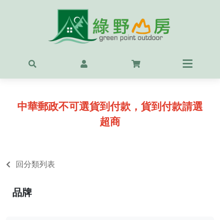
首頁
最新
精選
中華郵政不可選貨到付款，貨到付款請選
OUT
超商
服飾
背包
回分類列表
鞋
品牌
戶外
露營