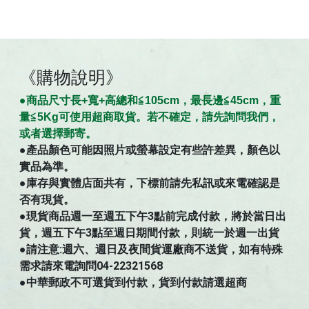
《購物說明》
●商
品
尺寸
長+寬+高總和≦105cm，最長邊≦45cm，重
量≦5Kg可使用超商取貨。若不確定，請先詢問我們，
。
或者選擇郵寄
●
產品顏色可能因照片或螢幕設定有些許差異，顏色以
實品為準。
●庫存與實體店面共有，下標前請先私訊或來電確認是
否有現貨。
●現貨商品週一至週五下午3點前完成付款，將於當日出
貨，週五下午3點至週日期間付款，則統一於週一出貨
●請注意:週六、週日及夜間貨運廠商不送貨，如有特殊
需求請來電詢問04-22321568
●中華郵政不可選貨到付款，貨到付款請選超商