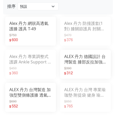
排序
戶外
配件
Alex 丹力 網狀高透氣
Alex 丹力 防撞護套(1
護膝 護具 T-49
對) 膝關節護具 肘關節
品牌
護具 T-47
$750
$470
600
376
$
$
戶外
關於
Alex 丹力 專業調整式
ALEX 丹力 德國設計 台
護踝 Ankle Support 腳
灣製造 膝部反拉加強帶
踝護具 T-37
(跳躍膝) 透氣舒適運動
$450
$390
360
護具 T-38
312
$
$
ALEX 丹力 台灣製造 加
ALEX 丹力 台灣 專業瑜
強型雙側條護膝 透氣舒
珈墊 附提袋 健身 瑜珈
適護具 T-24B
藍 紫 粉 鐵灰 C-1812
$690
$850
552
765
$
$