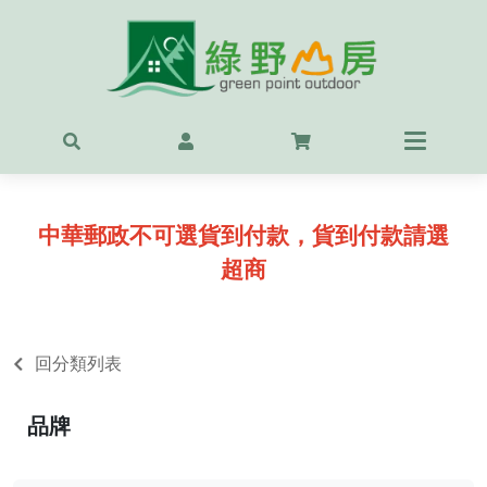
首頁
最新
精選
中華郵政不可選貨到付款，貨到付款請選
OUT
超商
服飾
背包
回分類列表
鞋
品牌
戶外
露營