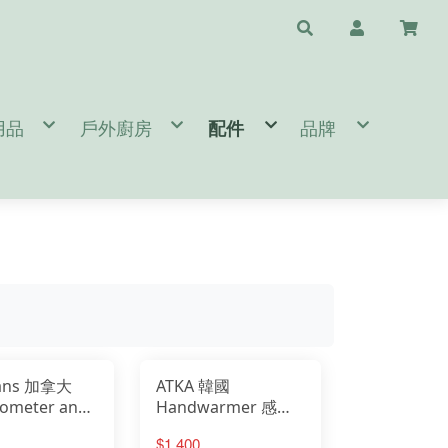
用品
戶外廚房
配件
品牌
水瓶配件
/天幕/地布
鈦杯/保溫瓶/杯子
斧頭/刀/瑞士刀/工具鉗
❤️台灣專區🇹🇼 T
睡袋/睡墊/枕頭
鍋具/餐具/冰桶
清潔/保養/修復用品
A.B.
閒桌椅
爐頭/爐具/焚火台相關
求生/工具/指北針
C.D.E.
燈/瓦斯燈/耗材
速食餐包/緊急糧食
旅遊配件
F.G.
備
/營鎚/露營配件
餐廚桌/廚房用品
護具/瑜珈用品
H.I.J.K.
件
營 Bushcraft
太陽眼鏡/雨傘/陽傘
L.M.
生火工具
N.O.P.
BROMPTON 單車配件/清潔
Q.R.S.
T.U.V.W.Y.Z.
lans 加拿大
ATKA 韓國
ometer and
Handwarmer 感溫
ass 溫度指北
變色暖手爐 懷爐 暖
$1,400