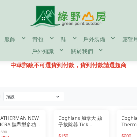
服飾
背包
鞋
戶外裝備
露營
en
男
55公升↑背包(多日行程)
男
濾水器/水壺/水袋/
帳篷
戶外知識
關於我們
omen
女
35~54公升背包(二至三天行程)
女
登山杖/ 吊帶 / 頭盔
露營
door Gear
童
35公升↓背包(一日健行)
童
登山帳篷/雨蓋/地布
休
d
單件式防水透氣風雨衣褲
kanken(小狐狸包)
鞋墊/鞋帶/綁腿
登山睡袋/睡墊/枕頭
汽化
鑄鐵鍋 開鍋、清潔、保養
購物說明
二件式防水透氣保暖外套
筆電包/電腦包
雪鞋
頭燈/手電筒/照明設
營釘
登山裝備表
退換貨說明
中華郵政不可選貨到付款，貨到付款請選超商
保暖帽
旅遊防盜包
冰斧/冰爪/雪鏟/配
風格野
♂登山/健行鞋
♀登山/健行鞋
童/戶外鞋
露營小秘訣
常見問答
遮陽帽
側背包/腰包/皮夾
鉤環/繩環/繩子
♂野跑鞋
♀野跑鞋
露營裝備表
防詐騙說明
頭巾/圍巾
配件包/防水袋/背包套
攀岩/滑輪/確保系統
♂水陸鞋
♀水陸鞋
雪攀裝備及技術自我檢查表
手套/配件/皮帶
rn Tough 2雙以上85折
♂涼拖鞋
♀涼拖鞋
影音教學
♂短袖機能衣
♀短袖機能衣
童/機能服飾
♂溯溪鞋
♀溯溪鞋
♂長袖機能衣
♀長袖機能衣
♂攀岩鞋
♀攀岩鞋
♂機能襯衫
♀機能襯衫
♂排汗內衣褲
♀排汗內衣褲
♂機能長褲
♀機能長褲
序
♂機能短褲
♀機能短褲
♂背心
♀裙子
♂羽絨外套
♀背心
♂化纖外套
♀羽絨外套
♂軟殼/風衣外套
♀化纖外套
♂輕量風衣防曬外套
♀軟殼/風衣外套
♂保暖刷毛衣
♀輕量風衣防曬外套
EATHERMAN NEW
Coghlans 加拿大 蝨
Cogh
♂保暖排汗衣
♀保暖刷毛衣
♂保暖衛生衣褲
♀保暖排汗衣
ICRA 攜帶型多功
子拔除器 Tick
Therm
♂保暖長褲
♀保暖衛生衣褲
工具剪
Remover 硬蜱拔除
Comp
♂襪子
♀保暖長褲
,680
♀襪子
$150
$200