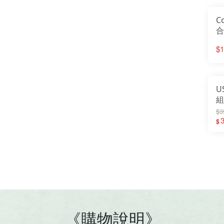
C
合
Su
$1
哨
U
組
功
$3
登
$
0
《購物說明》