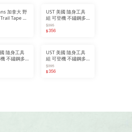
lans 加拿大 野
UST 美國 隨身工具
rail Tape 登
組 可登機 不鏽鋼多
 標記 標示 登
功能 口袋工具 露營
$395
 CG1018
登山 求生 麋鹿 20-
356
$
02763
美國 隨身工具
UST 美國 隨身工具
登機 不鏽鋼多
組 可登機 不鏽鋼多
口袋工具 求生
功能 口袋工具 求生
$395
 20-02989
樹懶攀爬 20-12129
356
$