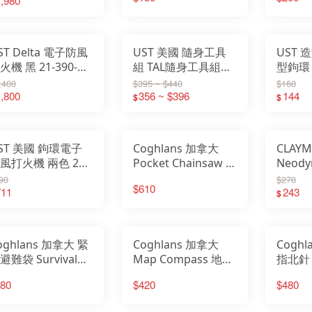
,980
器 蜱蟲 硬蜱 拔除器
針鑰匙
除蟲 CG0015
CG971
ST Delta 電子防風
UST 美國 隨身工具
UST 
火機 黑 21-390-
組 TAL隨身工具組
型鉤環
001(不含燃料)
20-12431 20-12430
20-120
,400
$395 ~ $440
$160
,800
356 ~ $396
20-120
144
$
$
ST 美國 鉤環電子
Coghlans 加拿大
CLAY
風打火機 兩色 20-
Pocket Chainsaw 口
Neod
15 (不含燃料)
袋鏈鋸 CG2227
Magn
90
$270
$610
711
燈磁吸頭
243
$
MG10
oghlans 加拿大 緊
Coghlans 加拿大
Cogh
避難袋 Survival
Map Compass 地圖
指北針 
ag 求生毯 太空毯
指北針 指北針
Comp
80
$420
$480
暖 登山 CG8765
CG8162
圖 CG9