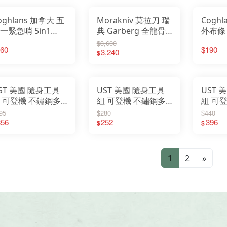
oghlans 加拿大 五
Morakniv 莫拉刀 瑞
Cogh
一緊急哨 5in1
典 Garberg 全龍骨
外布條 T
rvival Aid CG8634
式不鏽鋼直刀 塑膠護
山布條
$3,600
60
$190
子 地震包 求生哨
套 黑 13715
3,240
山記號帶
$
ST 美國 隨身工具
UST 美國 隨身工具
UST 
 可登機 不鏽鋼多
組 可登機 不鏽鋼多
組 可
能 口袋工具 露營
功能 口袋工具 求生
功能 
95
$280
$440
山 求生 帆船 20-
356
聖誕樹 20-02754
252
北美野人
396
$
$
2757
1
2
»