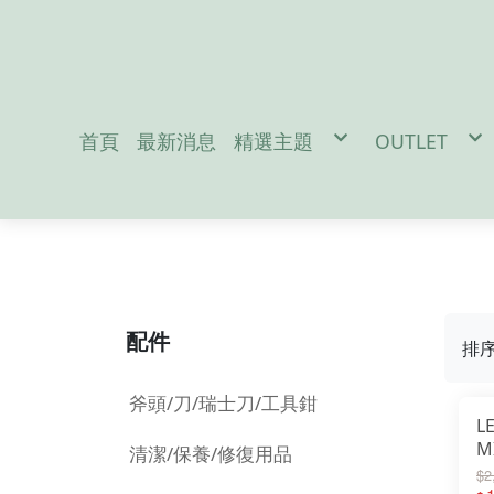
首頁
最新消息
精選主題
OUTLET
促銷活動
男性服飾-M
防疫宅在家吃飯免出門
女性服飾-W
地震/防災配件
戶外裝備-Out
冬季保暖好物
兒童用品-Ki
聖誕交換禮物
雪訓用品
潛水專區
夏日防曬必備
Da
配件
排
斧頭/刀/瑞士刀/工具鉗
L
M
清潔/保養/修復用品
能
$2