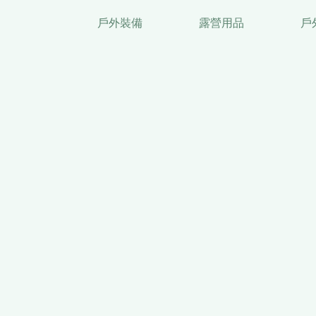
戶外裝備
露營用品
戶