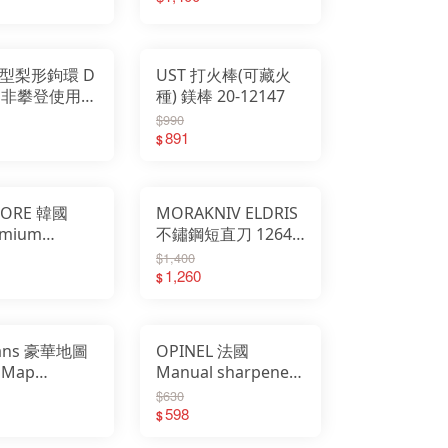
圈 指北針
蛋 063477 (不含燃
4
油)
造型梨形鉤環 D
UST 打火棒(可藏火
 非攀登使用
種) 鎂棒 20-12147
94 20-12095
$990
89 20-12099
891
$
MORE 韓國
MORAKNIV ELDRIS
ymium
不鏽鋼短直刀 12648
et 磁鐵配件/營
12649 12650 12647
$1,400
 銀色 CLA-
12651 13501
1,260
$
lans 豪華地圖
OPINEL 法國
Map
Manual sharpener
ass 指北針 地
手動磨刀器 深藍 OPI
$630
685
002386
598
$