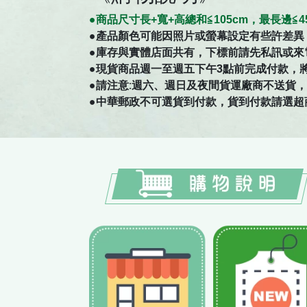
●商
品
尺寸
長+寬+高總和≦105cm，最長邊
●
產品顏色可能因照片或螢幕設定有些許差異
●庫存與實體店面共有，下標前請先私訊或來
●現貨商品週一至週五下午3點前完成付款，
●請注意:週六、週日及夜間貨運廠商不送貨，如有
●中華郵政不可選貨到付款，貨到付款請選超