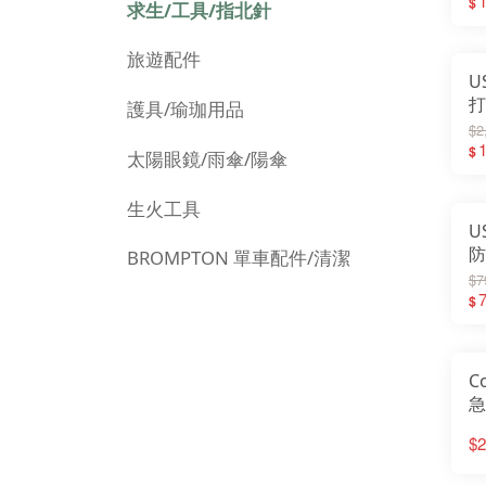
1
$
求生/工具/指北針
旅遊配件
U
打
護具/瑜珈用品
0
$2
1
$
太陽眼鏡/雨傘/陽傘
生火工具
U
防
BROMPTON 單車配件/清潔
W
$7
$
C
急
B
$2
保