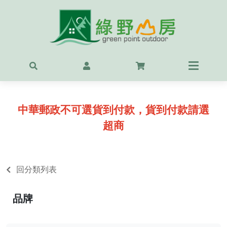
首頁
最新
精選
中華郵政不可選貨到付款，貨到付款請選
OUT
超商
服飾
背包
回分類列表
鞋
品牌
戶外
露營