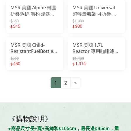
MSR 美國 Alpine 輕量
MSR 美國 Universal
折疊鍋鏟 湯杓 湯匙
超輕量爐架 可折疊 台
05342 05343
灣製 05346
$350
$1,000
315
900
$
$
MSR 美國 Child-
MSR 美國 1.7L
ResistantFuelBottleCap
Reactor 專用咖啡濾網
兒童安全鎖油瓶蓋
06906
$500
$1,460
29133
450
1,314
$
$
1
2
»
《購物說明》
●商
品
尺寸
長+寬+高總和≦105cm，最長邊≦45cm，重