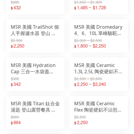
Alpine Long Tool
4L 6L 灰色 09584
$480
$1,650 ~ $1,920
Spoon 09523
432
09585
1,485 ~ $1,728
$
$
MSR 美國 TrailShot 個
MSR 美國 Dromedary
人手握濾水器 登山 露
4、6、10L 單峰駱駝強
營 過濾水 09385
化尼龍水袋 水壺 0958
$2,500
$2,000 ~ $2,500
2,250
1,800 ~ $2,250
$
$
MSR 美國 Hydration
MSR 美國 Ceramic
Cap 三合一水袋蓋
1.3L 2.5L 陶瓷硬鋁不沾
09589
鍋 登山 露營 野炊
$380
$2,500 ~ $3,600
342
13230 13231 13232
2,250 ~ $3,240
$
$
MSR 美國 Titan 鈦合金
MSR 美國 Ceramic
湯匙 登山露營餐具 環
Flex 陶瓷硬鋁不沾煎盤
保餐具 321156
平底鍋 不沾鍋 露營 登
$960
$2,500
864
山 野炊 13233
2,250
$
$