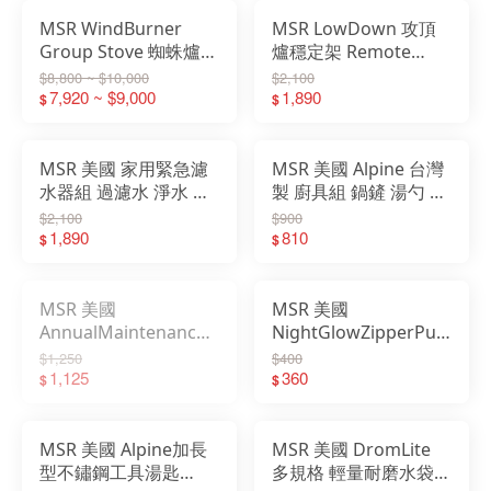
MSR WindBurner
MSR LowDown 攻頂
Group Stove 蜘蛛爐
爐穩定架 Remote
1.8/2.5L 登山爐 10366
Stove Adapter 11582
$8,800 ~ $10,000
$2,100
13491
7,920 ~ $9,000
1,890
$
$
MSR 美國 家用緊急濾
MSR 美國 Alpine 台灣
水器組 過濾水 淨水 輕
製 廚具組 鍋鏟 湯勺 磨
鬆轉上標準美規家用水
泥器 炊具 05341
$2,100
$900
龍頭上 13237
1,890
810
$
$
MSR 美國
MSR 美國
AnnualMaintenanceKit
NightGlowZipperPulls
爐具保養工具組 美製
夜光拉鍊環 (2入) 露營
$1,250
$400
11814
1,125
登山 夜遊 05833
360
$
$
MSR 美國 Alpine加長
MSR 美國 DromLite
型不鏽鋼工具湯匙
多規格 輕量耐磨水袋