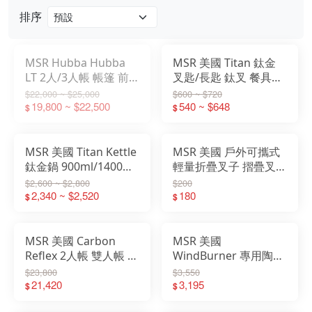
排序
戶外
配件
MSR Hubba Hubba
MSR 美國 Titan 鈦金
LT 2人/3人帳 帳篷 前
叉匙/長匙 鈦叉 餐具
品牌
庭 雙人帳 三人帳 登山
138 13849 13850
$22,000 ~ $25,000
$600 ~ $720
帳 13937 13938
19,800 ~ $22,500
540 ~ $648
$
$
戶外
關於
MSR 美國 Titan Kettle
MSR 美國 戶外可攜式
鈦金鍋 900ml/1400ml
輕量折疊叉子 摺疊叉匙
碗 水杯 1384 13845
摺疊湯匙 環保餐具
$2,600 ~ $2,800
$200
13846
2,340 ~ $2,520
06590 06911 06912
180
$
$
MSR 美國 Carbon
MSR 美國
Reflex 2人帳 雙人帳 登
WindBurner 專用陶瓷
山帳 帳篷 露營 10323
硬鋁煎盤 13494
$23,800
$3,550
21,420
3,195
$
$