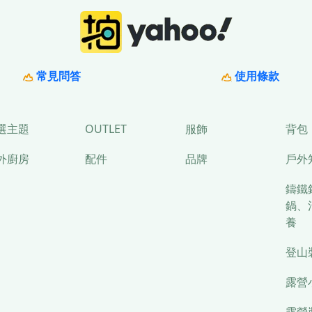
常見問答
使用條款
選主題
OUTLET
服飾
背包
外廚房
配件
品牌
戶外
鑄鐵
鍋、
養
登山
露營