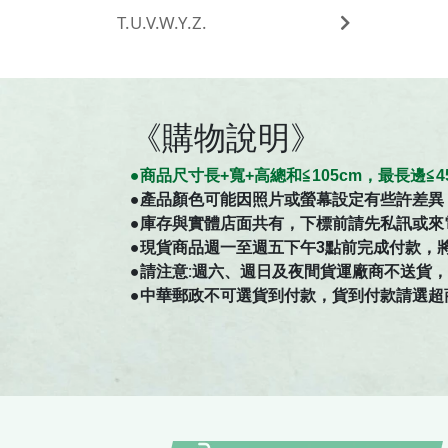
T.U.V.W.Y.Z.
《購物說明》
●商
品
尺寸
長+寬+高總和≦105cm，最長邊
●
產品顏色可能因照片或螢幕設定有些許差異
●庫存與實體店面共有，下標前請先私訊或來
●現貨商品週一至週五下午3點前完成付款，
●請注意:週六、週日及夜間貨運廠商不送貨，如有
●中華郵政不可選貨到付款，貨到付款請選超