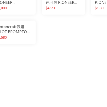
IONEER
色可選 PIONEER
PIONE
ROMPTON 小布專
BROMPTON 拓荒者
BROM
,000
$4,290
$1,800
前置物袋 含豬鼻支
折疊車前包 含豬鼻支
用 後掛
+鋁條 菜籃 BPR
架 BPR-front
saddle
R-03
otancraft沃坦
ILOT BROMPTON
布專用 多功能 7L
,580
豬鼻支架 翻轉模組
色 BBR05