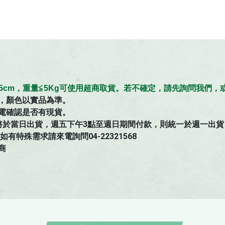
≦45cm，重量≦5Kg可使用超商取貨。若不確定，請先詢問我們
，顏色以實品為準。
電確認是否有現貨。
將於當日出貨，週五下午3點至週日期間付款，則統一於週一出貨
特殊需求請來電詢問04-22321568
商