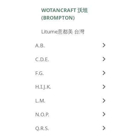
WOTANCRAFT 沃坦
(BROMPTON)
Litume意都美 台灣
A.B.
C.D.E.
F.G.
H.I.J.K.
L.M.
N.O.P.
Q.R.S.