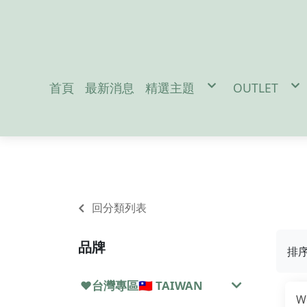
首頁
最新消息
精選主題
OUTLET
促銷活動
男性服飾-M
防疫宅在家吃飯免出門
女性服飾-W
地震/防災配件
戶外裝備-Out
冬季保暖好物
兒童用品-Ki
聖誕交換禮物
雪訓用品
潛水專區
夏日防曬必備
Da
回分類列表
品牌
排
❤️台灣專區🇹🇼 TAIWAN
W