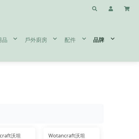
用品
戶外廚房
配件
品牌
水瓶配件
/天幕/地布
鈦杯/保溫瓶/杯子
斧頭/刀/瑞士刀/工具鉗
❤️台灣專區🇹🇼 T
睡袋/睡墊/枕頭
鍋具/餐具/冰桶
清潔/保養/修復用品
A.B.
閒桌椅
爐頭/爐具/焚火台相關
求生/工具/指北針
C.D.E.
燈/瓦斯燈/耗材
速食餐包/緊急糧食
旅遊配件
F.G.
備
/營鎚/露營配件
餐廚桌/廚房用品
護具/瑜珈用品
H.I.J.K.
件
營 Bushcraft
太陽眼鏡/雨傘/陽傘
L.M.
生火工具
N.O.P.
BROMPTON 單車配件/清潔
Q.R.S.
T.U.V.W.Y.Z.
craft沃坦
Wotancraft沃坦