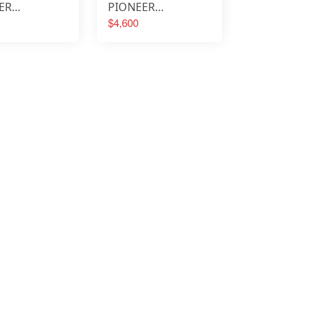
ER
PIONEER
PTON 小布專
BROMPTON 小布專
$4,600
小包 BPR-
用前置物袋 含支架
BPR BPR-Black C