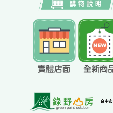
實
台中市