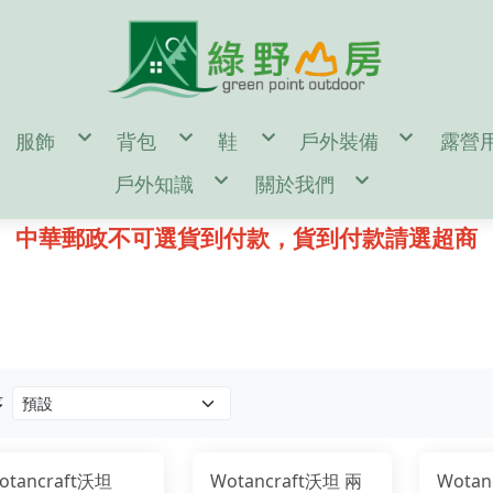
服飾
背包
鞋
戶外裝備
露營
en
男
55公升↑背包(多日行程)
男
濾水器/水壺/水袋/
帳篷
戶外知識
關於我們
omen
女
35~54公升背包(二至三天行程)
女
登山杖/ 吊帶 / 頭盔
露營
door Gear
童
35公升↓背包(一日健行)
童
登山帳篷/雨蓋/地布
休
d
單件式防水透氣風雨衣褲
kanken(小狐狸包)
鞋墊/鞋帶/綁腿
登山睡袋/睡墊/枕頭
汽化
鑄鐵鍋 開鍋、清潔、保養
購物說明
二件式防水透氣保暖外套
筆電包/電腦包
雪鞋
頭燈/手電筒/照明設
營釘
登山裝備表
退換貨說明
中華郵政不可選貨到付款，貨到付款請選超商
保暖帽
旅遊防盜包
冰斧/冰爪/雪鏟/配
風格野
♂登山/健行鞋
♀登山/健行鞋
童/戶外鞋
露營小秘訣
常見問答
遮陽帽
側背包/腰包/皮夾
鉤環/繩環/繩子
♂野跑鞋
♀野跑鞋
露營裝備表
防詐騙說明
頭巾/圍巾
配件包/防水袋/背包套
攀岩/滑輪/確保系統
♂水陸鞋
♀水陸鞋
雪攀裝備及技術自我檢查表
手套/配件/皮帶
rn Tough 2雙以上85折
♂涼拖鞋
♀涼拖鞋
影音教學
♂短袖機能衣
♀短袖機能衣
童/機能服飾
♂溯溪鞋
♀溯溪鞋
♂長袖機能衣
♀長袖機能衣
♂攀岩鞋
♀攀岩鞋
♂機能襯衫
♀機能襯衫
♂排汗內衣褲
♀排汗內衣褲
♂機能長褲
♀機能長褲
♂機能短褲
♀機能短褲
♂背心
♀裙子
♂羽絨外套
♀背心
♂化纖外套
♀羽絨外套
♂軟殼/風衣外套
♀化纖外套
序
♂輕量風衣防曬外套
♀軟殼/風衣外套
♂保暖刷毛衣
♀輕量風衣防曬外套
♂保暖排汗衣
♀保暖刷毛衣
♂保暖衛生衣褲
♀保暖排汗衣
♂保暖長褲
♀保暖衛生衣褲
♂襪子
♀保暖長褲
otancraft沃坦
Wotancraft沃坦 兩
Wotan
♀襪子