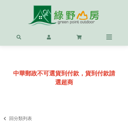
首頁
最新
精選
OUT
中華郵政不可選貨到付款，貨到付款請
服飾
選超商
背包
鞋
戶外
回分類列表
露營