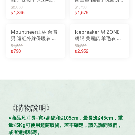
Warm 排汗衣 圓領排
保暖褲 發熱褲內刷毛
$2,050
$1,750
汗內衣 OD159102
1,845
灰色 OD152042-
1,575
$
$
15700
Mountneer山林 台灣
Icebreaker 男 ZONE
男 遠紅外線保暖衣 冬
網眼 美麗諾 羊毛衣 長
季 寒流 黑 灰綠 土耳藍
袖 防曬袖 防曬 BF150
$1,580
$3,280
深灰 12K71
790
保暖 IB104347
2,952
$
$
《購物說明》
●商
品
尺寸
長+寬+高總和≦105cm，最長邊≦45cm，重
量≦5Kg可使用超商取貨。若不確定，請先詢問我們，
。
或者選擇郵寄