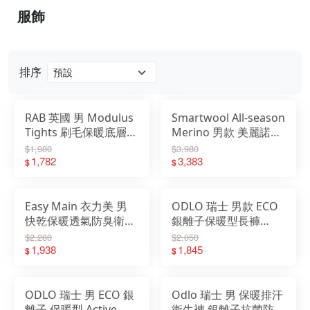
服飾
戶外
配件
排序
品牌
戶外
RAB 英國 男 Modulus
Smartwool All-season
Tights 刷毛保暖底層褲
Merino 男款 美麗諾羊
關於
QFG31
毛內著長褲 150g/m²
$1,980
$3,980
1,782
SW016959
3,383
$
$
Easy Main 衣力美 男
ODLO 瑞士 男款 ECO
快乾保暖透氣防臭衛生
銀離子保暖型長褲
衣 米灰 TE15073-9200
WARM系列 衛生褲 刷
$2,280
$2,050
1,938
毛褲 刷毛 保暖
1,845
$
$
OD159122
ODLO 瑞士 男 ECO 銀
Odlo 瑞士 男 保暖排汗
離子 保暖型 Active
衛生褲 銀離子抗菌防臭