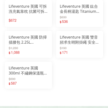
Lifeventure 英國 可拆
Lifeventure 英國 鈦合
洗充氣靠枕 抗菌可拆洗
金長柄湯匙 Titanium
充氣靠墊 靠枕 枕頭 出
Spoon 登山 露營 野餐
$630
$672
國 旅遊 午休 65370
環保餐具 76210
536
$
Lifeventure 英國 防掃
Lifeventure 英國 雙音
描腰包 2.25L
頻求生哨附掛繩 安全夾
RFiDHipPack 2 腰包
哨附掛繩 哨子 116分貝
$1,280
$190
防盜包 56021
1,088
T5202250
171
$
$
Lifeventure 英國
300ml 不繡鋼保溫瓶
Thermal Mug 保溫6小
$690
587
時 9530
$