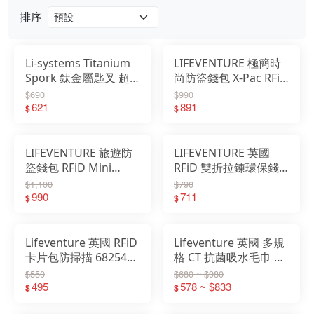
排序
戶外
配件
Li-systems Titanium
LIFEVENTURE 極簡時
Spork 鈦金屬匙叉 超
尚防盜錢包 X-Pac RFiD
品牌
輕鈦合金湯叉 叉匙
Bi-Fold Wallet 68783
$690
$990
76212
621
891
$
$
戶外
關於
LIFEVENTURE 旅遊防
LIFEVENTURE 英國
盜錢包 RFiD Mini
RFiD 雙折拉鍊環保錢
Travel Wallet 68761
包 安全防盜 68721
$1,100
$790
68762 68763
990
68722 68723 68726
711
$
$
Lifeventure 英國 RFiD
Lifeventure 英國 多規
卡片包防掃描 68254
格 CT 抗菌吸水毛巾 登
68711 68258 68252
山 露營 運動 游泳 附收
$550
$680 ~ $980
68258
495
納袋 632
578 ~ $833
$
$