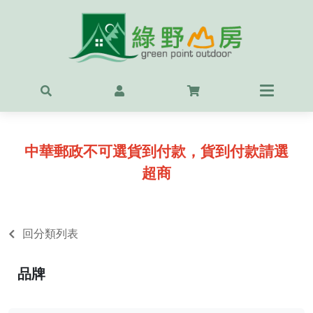
首頁
最新
精選
中華郵政不可選貨到付款，貨到付款請選
OUT
超商
服飾
背包
回分類列表
鞋
品牌
戶外
露營