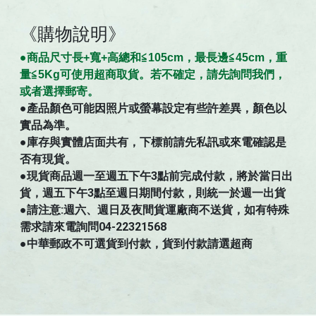
《購物說明》
●商
品
尺寸
長+寬+高總和≦105cm，最長邊≦45cm，重
量≦5Kg可使用超商取貨。若不確定，請先詢問我們，
。
或者選擇郵寄
●
產品顏色可能因照片或螢幕設定有些許差異，顏色以
實品為準。
●庫存與實體店面共有，下標前請先私訊或來電確認是
否有現貨。
●現貨商品週一至週五下午3點前完成付款，將於當日出
貨，週五下午3點至週日期間付款，則統一於週一出貨
●請注意:週六、週日及夜間貨運廠商不送貨，如有特殊
需求請來電詢問04-22321568
●中華郵政不可選貨到付款，貨到付款請選超商