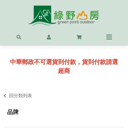
首頁
最新
精選
中華郵政不可選貨到付款，貨到付款請選
OUT
超商
服飾
背包
回分類列表
鞋
品牌
戶外
露營