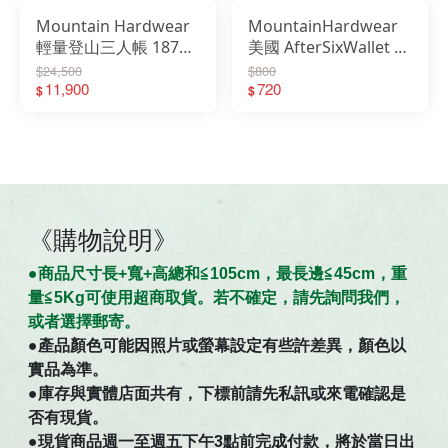
Mountain Hardwear
MountainHardwear
輕量登山三人帳 1874g
美國 AfterSixWallet 2
Aspect 3 Tent
色 錢包 零錢包
$24,500
$800
1830091-254
11,900
OE2240
720
$
$
《購物說明》
●商
品
尺寸
長+寬+高總和≦105cm，最長邊≦45cm，重
量≦5Kg可使用超商取貨。若不確定，請先詢問我們，
。
或者選擇郵寄
●
產品顏色可能因照片或螢幕設定有些許差異，顏色以
實品為準。
●庫存與實體店面共有，下標前請先私訊或來電確認是
否有現貨。
●現貨商品週一至週五下午3點前完成付款，將於當日出