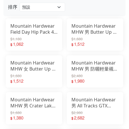
排序
戶外
配件
Mountain Hardwear
Mountain Hardwear
Field Day Hip Pack 4L
MHW 男 Butter Up 長
品牌
簡約運動腰包 肩背包
袖上衣 2144561
$1,180
$1,680
2110001
1,062
1,512
$
$
戶外
關於
Mountain Hardwear
Mountain Hardwear
MHW 女 Butter Up 長
MHW 男 防曬輕量襯衫
袖上衣 2144551
Canyon 2104101
$1,680
$2,480
1,512
1,980
$
$
Mountain Hardwear
Mountain Hardwear
MHW 男 Crater Lake
男 All Tracks GTX
防曬長袖排汗衣
Glove 防水手套 滑雪
$1,680
$2,980
1982421
1,380
保暖 2097101
2,682
$
$