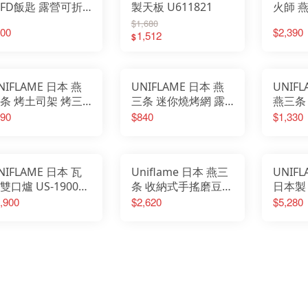
FD飯匙 露營可折
製天板 U611821
火師 
飯匙 U662212
炭爐 
$1,680
00
$2,390
1,512
(大) U
$
NIFLAME 日本 燕
UNIFLAME 日本 燕
UNIF
条 烤土司架 烤三
三条 迷你燒烤網 露
燕三条
治 遠紅外線均火原
營 烤肉 個人爐 燒烤
煎鍋 1
90
$840
$1,330
理 U660072
U665817
露營 
U6676
NIFLAME 日本 瓦
Uniflame 日本 燕三
UNIF
雙口爐 US-1900
条 收納式手搖磨豆機
日本製
斯爐 戶外爐具 露
咖啡 磨咖啡豆
火爐 
,900
$2,620
$5,280
爐具 原色
U664070
炊 露營
610305