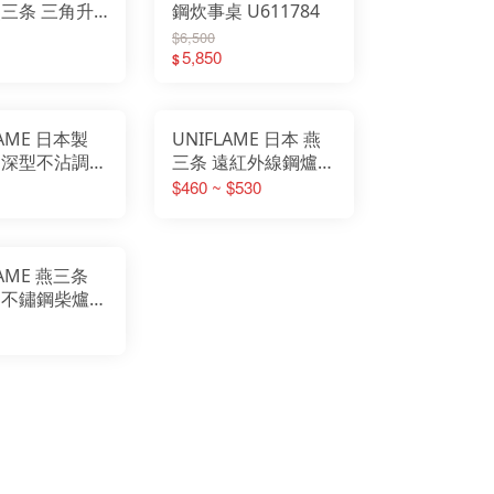
燕三条 三角升
鋼炊事桌 U611784
點火爐 點碳爐
$6,500
665442
5,850
$
LAME 日本製
UNIFLAME 日本 燕
 深型不沾調理
三条 遠紅外線鋼爐網
7cm 附收納袋
S/M U610695
$460 ~ $530
登山 野炊
U610688
06
LAME 燕三条
 不鏽鋼柴爐
烤爐 焚火台 野
 U682906