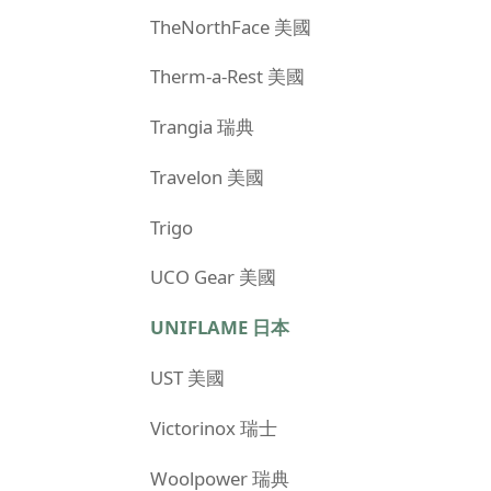
TheNorthFace 美國
Therm-a-Rest 美國
Trangia 瑞典
Travelon 美國
Trigo
UCO Gear 美國
UNIFLAME 日本
UST 美國
Victorinox 瑞士
Woolpower 瑞典