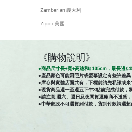
Zamberlan 義大利
Zippo 美國
《購物說明》
●商
品
尺寸
長+寬+高總和≦105cm，最長邊
●
產品顏色可能因照片或螢幕設定有些許差異
●庫存與實體店面共有，下標前請先私訊或來
●現貨商品週一至週五下午3點前完成付款，
●請注意:週六、週日及夜間貨運廠商不送貨，如有
●中華郵政不可選貨到付款，貨到付款請選超