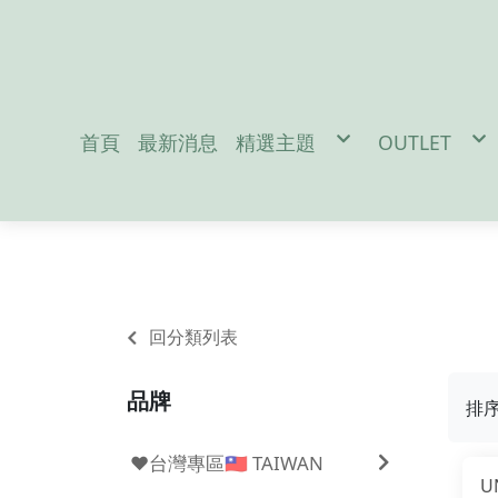
首頁
最新消息
精選主題
OUTLET
促銷活動
男性服飾-M
防疫宅在家吃飯免出門
女性服飾-W
地震/防災配件
戶外裝備-Out
冬季保暖好物
兒童用品-Ki
聖誕交換禮物
雪訓用品
潛水專區
夏日防曬必備
Da
回分類列表
品牌
排
❤️台灣專區🇹🇼 TAIWAN
U