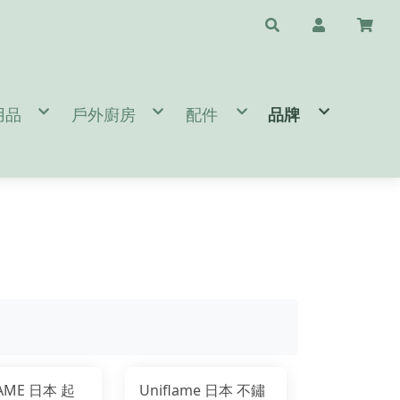
用品
戶外廚房
配件
品牌
水瓶配件
/天幕/地布
鈦杯/保溫瓶/杯子
斧頭/刀/瑞士刀/工具鉗
❤️台灣專區🇹🇼 T
睡袋/睡墊/枕頭
鍋具/餐具/冰桶
清潔/保養/修復用品
A.B.
閒桌椅
爐頭/爐具/焚火台相關
求生/工具/指北針
C.D.E.
燈/瓦斯燈/耗材
速食餐包/緊急糧食
旅遊配件
F.G.
備
/營鎚/露營配件
餐廚桌/廚房用品
護具/瑜珈用品
H.I.J.K.
件
營 Bushcraft
太陽眼鏡/雨傘/陽傘
L.M.
生火工具
N.O.P.
BROMPTON 單車配件/清潔
Q.R.S.
T.U.V.W.Y.Z.
LAME 日本 起
Uniflame 日本 不鏽