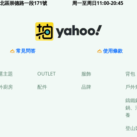
北區崇德路一段171號
周一至周日11:00-20:45
常見問答
使用條款
選主題
OUTLET
服飾
背包
外廚房
配件
品牌
戶外
鑄鐵
鍋、
養
登山