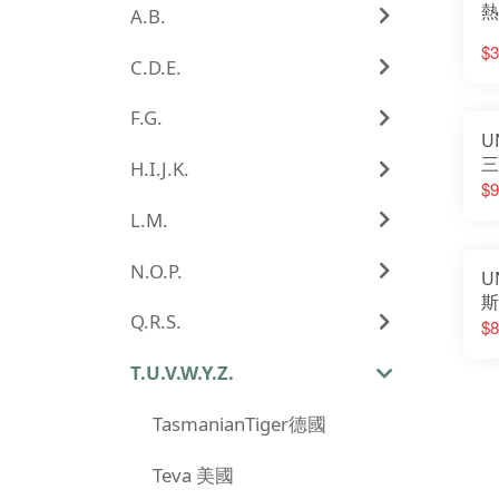
熱
A.B.
疊
$3
C.D.E.
F.G.
U
三
H.I.J.K.
明
$9
L.M.
N.O.P.
U
斯
Q.R.S.
瓦
$8
營
U
T.U.V.W.Y.Z.
TasmanianTiger德國
Teva 美國