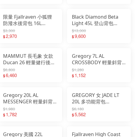
限量 Fjallraven 小狐狸
Black Diamond Beta
防潑水後背包 16L
Light 45L 登山背包
Kanken Koncept
680024
$3,300
$13,000
23200334
2,970
9,600
$
$
MAMMUT 長毛象 女款
Gregory 7L AL
Ducan 26 輕量健行後背
CROSSBODY 輕量斜背
包 2530-01360
包 GG158803
$6,800
$1,280
6,460
1,152
$
$
Gregory 20L AL
GREGORY 女 JADE LT
MESSENGER 輕量斜背
20L 多功能背包
包 GG158802
GG149318
$1,980
$6,180
1,782
5,562
$
$
Gregory 美國 22L
Fjallraven High Coast