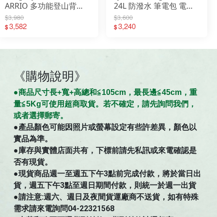
ARRIO 多功能登山背包
24L 防潑水 筆電包 電腦
後背包 健行背包
包 背包 後背包
$3,980
$3,600
GG138424
3,582
23200330
3,240
$
$
《購物說明》
●商
品
尺寸
長+寬+高總和≦105cm，最長邊≦45cm，重
量≦5Kg可使用超商取貨。若不確定，請先詢問我們，
。
或者選擇郵寄
●
產品顏色可能因照片或螢幕設定有些許差異，顏色以
實品為準。
●庫存與實體店面共有，下標前請先私訊或來電確認是
否有現貨。
●現貨商品週一至週五下午3點前完成付款，將於當日出
貨，週五下午3點至週日期間付款，則統一於週一出貨
●請注意:週六、週日及夜間貨運廠商不送貨，如有特殊
需求請來電詢問04-22321568