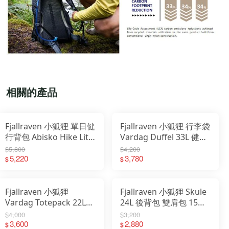
相關的產品
Fjallraven 小狐狸 單日健
Fjallraven 小狐狸 行李袋
行背包 Abisko Hike Lite
Vardag Duffel 33L 健身
20 23200345 23200353
包 23200342
$5,800
$4,200
5,220
3,780
$
$
Fjallraven 小狐狸
Fjallraven 小狐狸 Skule
Vardag Totepack 22L
24L 後背包 雙肩包 15吋
16吋筆電夾層背包
電腦包 23200335
$4,000
$3,200
23200341
3,600
2,880
$
$