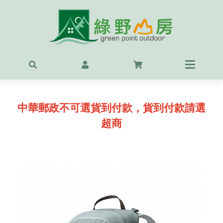
首頁
最新
精選
中華郵政不可選貨到付款，貨到付款請選
OUT
超商
服飾
背包
鞋
戶外
露營