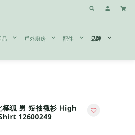
用品
戶外廚房
配件
品牌
水瓶配件
/天幕/地布
鈦杯/保溫瓶/杯子
斧頭/刀/瑞士刀/工具鉗
❤️台灣專區🇹🇼 T
睡袋/睡墊/枕頭
鍋具/餐具/冰桶
清潔/保養/修復用品
A.B.
閒桌椅
爐頭/爐具/焚火台相關
求生/工具/指北針
C.D.E.
燈/瓦斯燈/耗材
速食餐包/緊急糧食
旅遊配件
F.G.
備
/營鎚/露營配件
餐廚桌/廚房用品
護具/瑜珈用品
H.I.J.K.
件
營 Bushcraft
太陽眼鏡/雨傘/陽傘
L.M.
生火工具
N.O.P.
BROMPTON 單車配件/清潔
Q.R.S.
T.U.V.W.Y.Z.
n 北極狐 男 短袖襯衫 High
Shirt 12600249