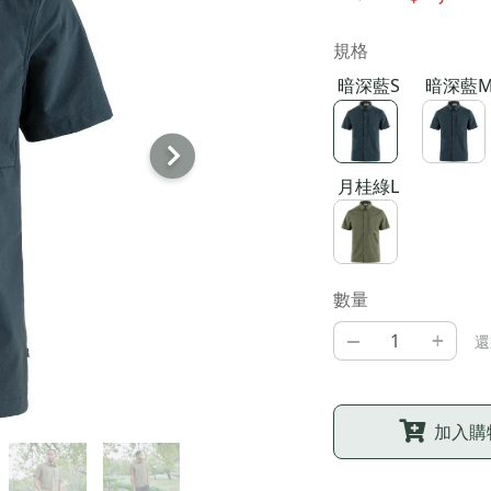
規格
暗深藍S
暗深藍
月桂綠L
數量
–
+
還
加入購