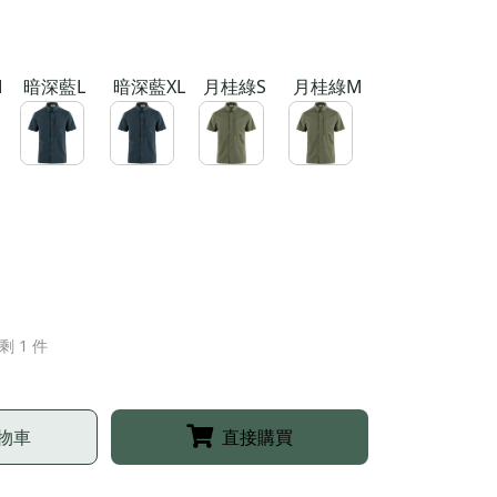
M
暗深藍L
暗深藍XL
月桂綠S
月桂綠M
剩 1 件
物車
直接購買