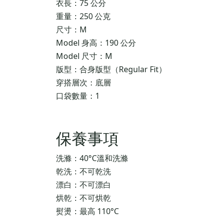
衣長：75 公分
重量：250 公克
尺寸：M
Model 身高：190 公分
Model 尺寸：M
版型：合身版型（Regular Fit）
穿搭層次：底層
口袋數量：1
保養事項
洗滌：40°C溫和洗滌
乾洗：不可乾洗
漂白：不可漂白
烘乾：不可烘乾
熨燙：最高 110°C