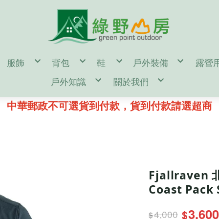
服飾
背包
鞋
戶外裝備
露營
en
男
55公升↑背包(多日行程)
男
濾水器/水壺/水袋/
帳篷
戶外知識
關於我們
omen
女
35~54公升背包(二至三天行程)
女
登山杖/ 吊帶 / 頭盔
露營
door Gear
童
35公升↓背包(一日健行)
童
登山帳篷/雨蓋/地布
休
d
單件式防水透氣風雨衣褲
kanken(小狐狸包)
鞋墊/鞋帶/綁腿
登山睡袋/睡墊/枕頭
汽化
鑄鐵鍋 開鍋、清潔、保養
購物說明
二件式防水透氣保暖外套
筆電包/電腦包
雪鞋
頭燈/手電筒/照明設
營釘
登山裝備表
退換貨說明
中華郵政不可選貨到付款，貨到付款請選超商
保暖帽
旅遊防盜包
冰斧/冰爪/雪鏟/配
風格野
♂登山/健行鞋
♀登山/健行鞋
童/戶外鞋
露營小秘訣
常見問答
遮陽帽
側背包/腰包/皮夾
鉤環/繩環/繩子
♂野跑鞋
♀野跑鞋
露營裝備表
防詐騙說明
頭巾/圍巾
配件包/防水袋/背包套
攀岩/滑輪/確保系統
♂水陸鞋
♀水陸鞋
雪攀裝備及技術自我檢查表
手套/配件/皮帶
rn Tough 2雙以上85折
♂涼拖鞋
♀涼拖鞋
影音教學
♂短袖機能衣
♀短袖機能衣
童/機能服飾
♂溯溪鞋
♀溯溪鞋
♂長袖機能衣
♀長袖機能衣
♂攀岩鞋
♀攀岩鞋
♂機能襯衫
♀機能襯衫
♂排汗內衣褲
♀排汗內衣褲
♂機能長褲
♀機能長褲
♂機能短褲
♀機能短褲
♂背心
♀裙子
♂羽絨外套
♀背心
♂化纖外套
♀羽絨外套
Fjallrave
♂軟殼/風衣外套
♀化纖外套
♂輕量風衣防曬外套
♀軟殼/風衣外套
Coast Pack 
♂保暖刷毛衣
♀輕量風衣防曬外套
♂保暖排汗衣
♀保暖刷毛衣
♂保暖衛生衣褲
♀保暖排汗衣
♂保暖長褲
♀保暖衛生衣褲
♂襪子
♀保暖長褲
3,600
4,000
$
♀襪子
$