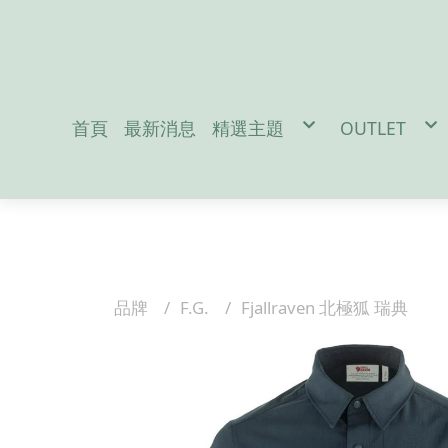
首頁
最新消息
精選主題
OUTLET
促銷活動
男性服飾-M
防疫宅在家吃飯免出門
女性服飾-W
地震/防災配件
戶外裝備-Out
冬季保暖好物
兒童用品-Ki
聖誕交換禮物
雪訓用品
潛水專區
夏日防曬必備
Da
品牌
F.G.
Fjallraven 北極狐 瑞典