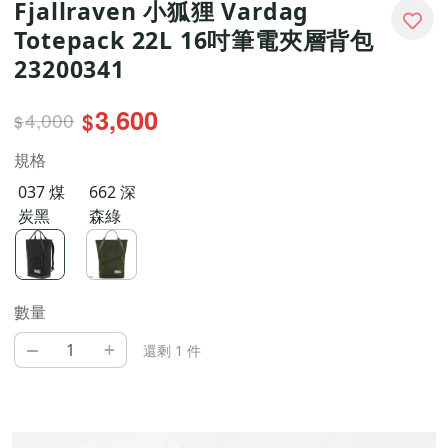
Fjallraven 小狐狸 Vardag
Totepack 22L 16吋筆電夾層背包
23200341
3,600
4,000
$
$
規格
037 煤
662 深
炭黑
森綠
數量
–
+
還剩 1 件