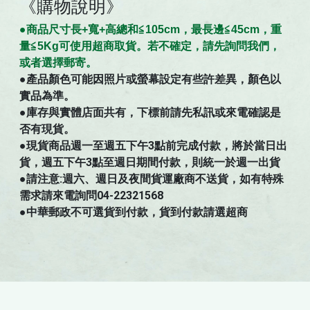
《購物說明》
●商
品
尺寸
長+寬+高總和≦105cm，最長邊≦45cm，重
量≦5Kg可使用超商取貨。若不確定，請先詢問我們，
。
或者選擇郵寄
●
產品顏色可能因照片或螢幕設定有些許差異，顏色以
實品為準。
●庫存與實體店面共有，下標前請先私訊或來電確認是
否有現貨。
●現貨商品週一至週五下午3點前完成付款，將於當日出
貨，週五下午3點至週日期間付款，則統一於週一出貨
●請注意:週六、週日及夜間貨運廠商不送貨，如有特殊
需求請來電詢問04-22321568
●中華郵政不可選貨到付款，貨到付款請選超商