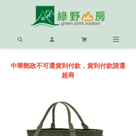
首頁
最新
精選
中華郵政不可選貨到付款，貨到付款請選
OUT
超商
服飾
背包
鞋
戶外
露營