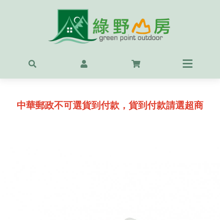
首頁
最新
精選
中華郵政不可選貨到付款，貨到付款請選超商
OUT
服飾
背包
鞋
戶外
露營