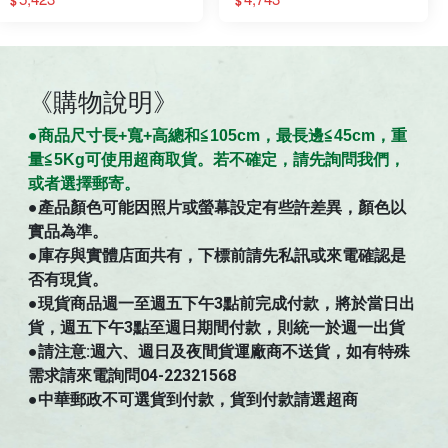
《購物說明》
●商
品
尺寸
長+寬+高總和≦105cm，最長邊≦45cm，重
量≦5Kg可使用超商取貨。若不確定，請先詢問我們，
。
或者選擇郵寄
●
產品顏色可能因照片或螢幕設定有些許差異，顏色以
實品為準。
●庫存與實體店面共有，下標前請先私訊或來電確認是
否有現貨。
●現貨商品週一至週五下午3點前完成付款，將於當日出
貨，週五下午3點至週日期間付款，則統一於週一出貨
●請注意:週六、週日及夜間貨運廠商不送貨，如有特殊
需求請來電詢問04-22321568
●中華郵政不可選貨到付款，貨到付款請選超商