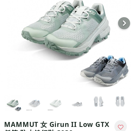
戶外
配件
品牌
戶外
關於
MAMMUT 女 Girun II Low GTX