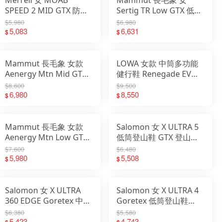
SPEED 2 MID GTX 防水
Sertig TR Low GTX 低筒
登山健行鞋
防水登山鞋 3030-05010
$5,980
$6,980
ML00003463
5,083
6,631
$
$
ML00004911
Mammut 長毛象 女款
LOWA 女款 中筒多功能
Aenergy Mtn Mid GTX
健行鞋 Renegade EVO
防水中筒健行鞋 3030-
GTX Mid 登山鞋
$8,600
$9,500
05330
6,980
LW321916
8,550
$
$
Mammut 長毛象 女款
Salomon 女 X ULTRA 5
Aenergy Mtn Low GTX
低筒登山鞋 GTX 登山鞋
防水低筒越野健行鞋
亂流灰/石灰/黃
$7,600
$6,480
3030-05310
5,980
L47726400
5,508
$
$
Salomon 女 X ULTRA
Salomon 女 X ULTRA 4
360 EDGE Goretex 中筒
Goretex 低筒登山鞋
登山鞋 黃/棕/粉
GTX 低筒鞋 防水 登山鞋
$6,380
$5,580
L47462700
5,423
L47685300
4,743
$
$