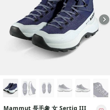
戶外
配件
品牌
戶外
關於
Mammut 長毛象 女 Sertig III