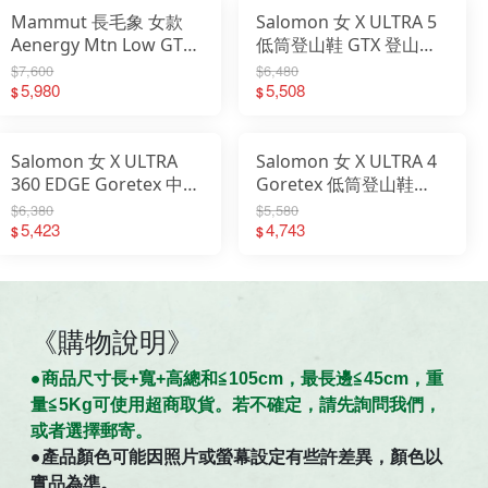
Mammut 長毛象 女款
Salomon 女 X ULTRA 5
Aenergy Mtn Low GTX
低筒登山鞋 GTX 登山鞋
防水低筒越野健行鞋
亂流灰/石灰/黃
$7,600
$6,480
3030-05310
5,980
L47726400
5,508
$
$
Salomon 女 X ULTRA
Salomon 女 X ULTRA 4
360 EDGE Goretex 中筒
Goretex 低筒登山鞋
登山鞋 黃/棕/粉
GTX 低筒鞋 防水 登山鞋
$6,380
$5,580
L47462700
5,423
L47685300
4,743
$
$
《購物說明》
●商
品
尺寸
長+寬+高總和≦105cm，最長邊≦45cm，重
量≦5Kg可使用超商取貨。若不確定，請先詢問我們，
。
或者選擇郵寄
●
產品顏色可能因照片或螢幕設定有些許差異，顏色以
實品為準。