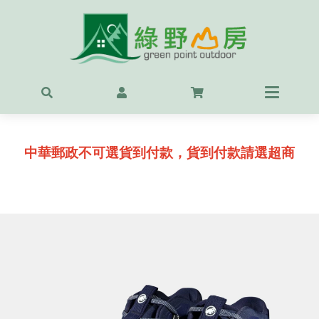
首頁
最新
精選
中華郵政不可選貨到付款，貨到付款請選超商
OUT
服飾
背包
鞋
戶外
露營