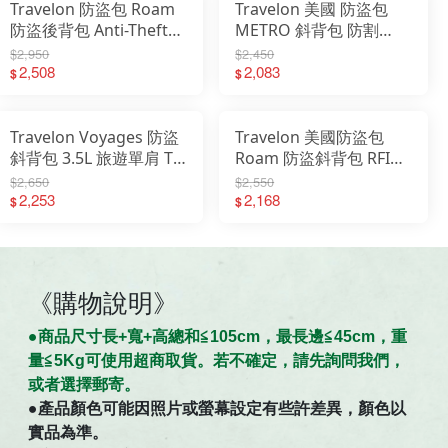
Travelon 防盜包 Roam
Travelon 美國 防盜包
防盜後背包 Anti-Theft
METRO 斜背包 防割
斜背 側背 聯名款 TL-
Anti-Theft 側背包 TL-
$2,950
$2,450
43679A
2,508
43414
2,083
$
$
Travelon Voyages 防盜
Travelon 美國防盜包
斜背包 3.5L 旅遊單肩 TL-
Roam 防盜斜背包 RFID
43671
旅遊斜背包 兩色TL-
$2,650
$2,550
2,253
43677
2,168
$
$
《購物說明》
●商
品
尺寸
長+寬+高總和≦105cm，最長邊≦45cm，重
量≦5Kg可使用超商取貨。若不確定，請先詢問我們，
。
或者選擇郵寄
●
產品顏色可能因照片或螢幕設定有些許差異，顏色以
實品為準。