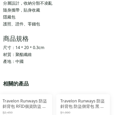
分層設計，收納分類不凌亂
隨身攜帶，貼身收藏
隱藏包
護照、證件、零錢包
商品規格
尺寸：14＊20＊0.3cm
材質：聚酯纖維
產地：中國
相關的產品
Travelon Runways 防盜
Travelon Runways 防盜
斜背包 RFID個資防盜 出
斜背包 防盜側背包 黑 藍
國防盜包 TL-43715
TL-43714
$2,450
$1,990