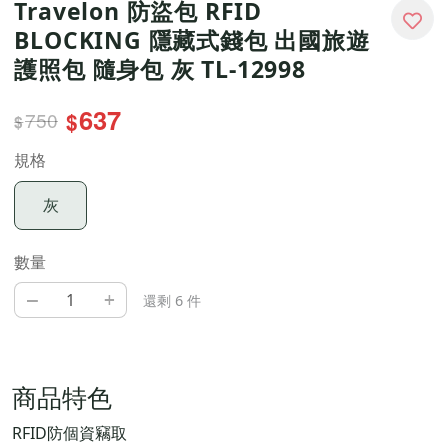
Travelon 防盜包 RFID
BLOCKING 隱藏式錢包 出國旅遊
護照包 隨身包 灰 TL-12998
637
750
$
$
規格
灰
數量
–
+
還剩 6 件
商品特色
RFID防個資竊取