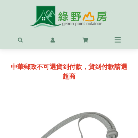
首頁
最新
精選
中華郵政不可選貨到付款，貨到付款請選
OUT
超商
服飾
背包
鞋
戶外
露營