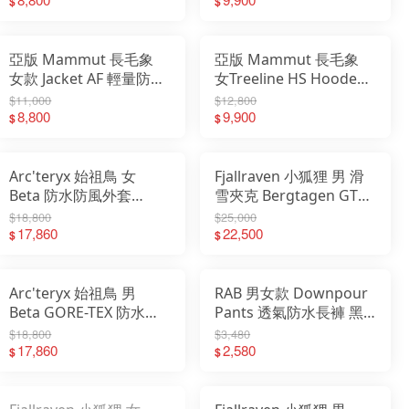
32290
連帽外套
$
$
亞版 Mammut 長毛象
亞版 Mammut 長毛象
女款 Jacket AF 輕量防水
女Treeline HS Hooded
防風連帽外套 1010-
Jacket AF 多功能二層
$11,000
$12,800
30940
8,800
GTX 連帽健行外套
9,900
$
$
Arc'teryx 始祖鳥 女
Fjallraven 小狐狸 男 滑
Beta 防水防風外套
雪夾克 Bergtagen GTX
X000010514
防風防水外套 12500160
$18,800
$25,000
17,860
22,500
$
$
Arc'teryx 始祖鳥 男
RAB 男女款 Downpour
Beta GORE-TEX 防水防
Pants 透氣防水長褲 黑
風連帽外套 X000010513
色 QWI27 QWI30
$18,800
$3,480
17,860
2,580
$
$