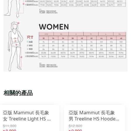
相關的產品
亞版 Mammut 長毛象
亞版 Mammut 長毛象
女 Treeline Light HS 輕
男 Treeline HS Hooded
量GTX風雨衣 1010-
Jacket AF GTX防風防水
$11,800
$12,800
8,800
9,900