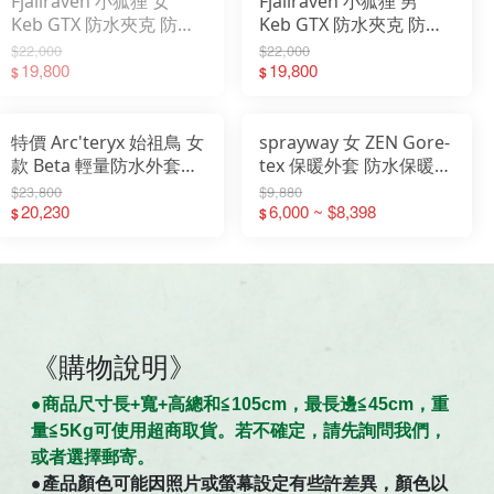
Fjallraven 小狐狸 女
Fjallraven 小狐狸 男
Keb GTX 防水夾克 防水
Keb GTX 防水夾克 防水
外套 14500177
外套 12500182
$22,000
$22,000
19,800
19,800
$
$
特價 Arc'teryx 始祖鳥 女
sprayway 女 ZEN Gore-
款 Beta 輕量防水外套
tex 保暖外套 防水保暖衣
GORE-TEX 登山外套 風
風雨衣 SP-001190
$23,800
$9,880
雨衣 X000007701
20,230
6,000 ~ $8,398
$
$
《購物說明》
●商
品
尺寸
長+寬+高總和≦105cm，最長邊≦45cm，重
量≦5Kg可使用超商取貨。若不確定，請先詢問我們，
。
或者選擇郵寄
●
產品顏色可能因照片或螢幕設定有些許差異，顏色以