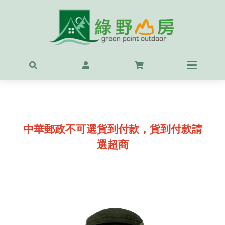
首頁
最新
精選
OUT
中華郵政不可選貨到付款，貨到付款請
服飾
選超商
背包
鞋
戶外
露營